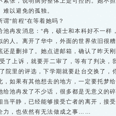
紧张，说明病势整体上是可控的。她不担
、难以避免的孤独。
“前程”在等着她吗？
冉发消息：“冉，硕士和本科好不一样，
似的人。离开了华中，外面的世界依旧很糟
还是删掉了。她点进邮箱，确认了昨天刚
接受了上诉，就要开二审了，等有了判决，
院里的评选，下学期就要赴台交换了，你
北，如果有其他想去的地方，一定要托梦给
给池冉发了不少话，很多都是无意义的碎
相当平静，已经能够接受亡者的离开，接
全力，也依然有无法做成之事……