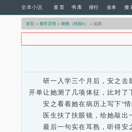
全本小说
首 页
书 库
排行
全本
搜 
首页
都市言情
吻栀（校园h）
临路
研一入学三个月后，安之去鼓
开单让她测了几项体征，比对了
安之看着她在病历上写下“情绪
医生扶了扶眼镜，给她敲出一列
最后一句实在耳熟，听得安之