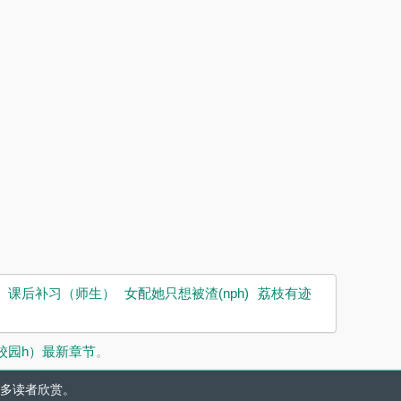
课后补习（师生）
女配她只想被渣(nph)
荔枝有迹
校园h）最新章节
。
多读者欣赏。