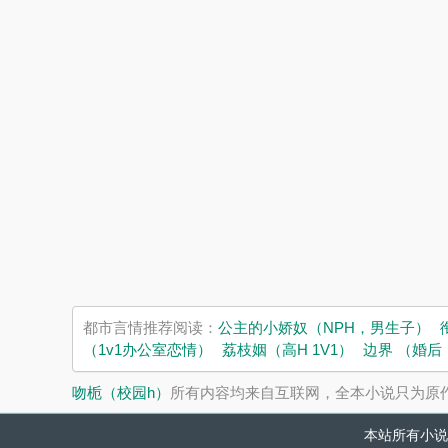
都市言情推荐阅读：
公主的小娇奴（NPH，男生子）
（1v1办公室恋情）
荔枝姻（高H 1V1）
边界 （婚后
吻栀（校园h）
所有内容均来自互联网，全本小说只为原
本站所有小说