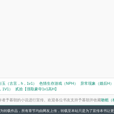
衔玉（古言，h，1v1）
色情生存游戏（NPH）
异常现象（婚后H）
，1V1）
贰拾【强取豪夺1v1高H】
作者予暮朝的小说进行宣传。欢迎各位书友支持予暮朝并收藏
吻栀（
为转载作品，所有章节均由网友上传，转载至本站只是为了宣传本书让更