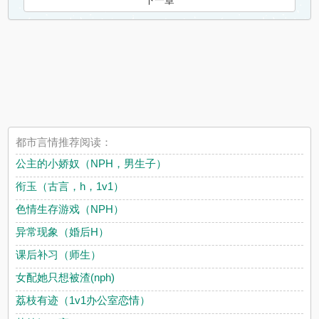
下一章
都市言情推荐阅读：
公主的小娇奴（NPH，男生子）
衔玉（古言，h，1v1）
色情生存游戏（NPH）
异常现象（婚后H）
课后补习（师生）
女配她只想被渣(nph)
荔枝有迹（1v1办公室恋情）