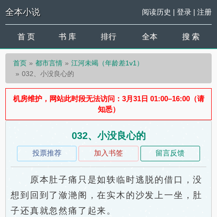
全本小说
阅读历史
|
登录
|
注册
首 页
书 库
排行
全本
搜 索
首页
都市言情
江河未竭（年龄差1v1）
032、小没良心的
机房维护，网站此时段无法访问：3月31日 01:00–16:00（请
知悉）
032、小没良心的
投票推荐
加入书签
留言反馈
原本肚子痛只是如轶临时逃脱的借口，没
想到回到了潋滟阁，在实木的沙发上一坐，肚
子还真就忽然痛了起来。