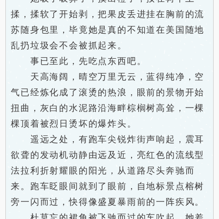
揉，揉软了开始剥，把果皮丢进挂在胸前的流
苏随身包里，毕竟她是真的不知道在美国随地
乱扔垃圾会不会被抓起来。
事已至此，先吃点东西吧。
天高海阔，晴空万里无云，蓝得纯净，空
气已经炼化成了滚烫的热浪，眼前的景物开始
扭曲，灰白的水泥路沿海畔棕榈树高耸，一棵
棵顶着被烈日烫坏的爆炸头。
遥远之处，有跑车尖锐炸街声响起，震耳
欲聋的发动机动静由远及近，亮红色的流线型
法拉利折射耀眼的阳光，从道路尽头奔驰而
来。跑车眨眼间就到了眼前，自地标景点榕树
旁一闪而过，快得像盛夏暴雨前的一阵疾风。
杜莫忘的裙角被飞驰而过的车吹起，她差