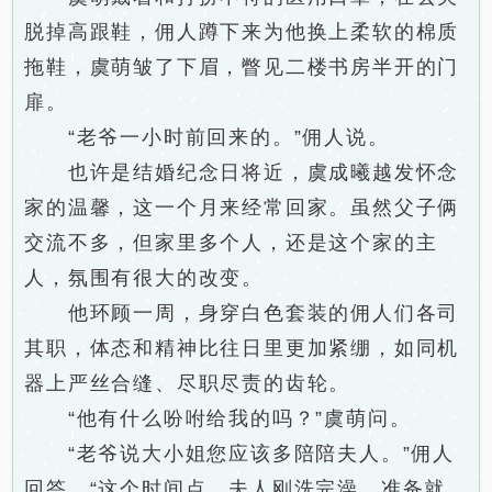
脱掉高跟鞋，佣人蹲下来为他换上柔软的棉质
拖鞋，虞萌皱了下眉，瞥见二楼书房半开的门
扉。
“老爷一小时前回来的。”佣人说。
也许是结婚纪念日将近，虞成曦越发怀念
家的温馨，这一个月来经常回家。虽然父子俩
交流不多，但家里多个人，还是这个家的主
人，氛围有很大的改变。
他环顾一周，身穿白色套装的佣人们各司
其职，体态和精神比往日里更加紧绷，如同机
器上严丝合缝、尽职尽责的齿轮。
“他有什么吩咐给我的吗？”虞萌问。
“老爷说大小姐您应该多陪陪夫人。”佣人
回答，“这个时间点，夫人刚洗完澡，准备就