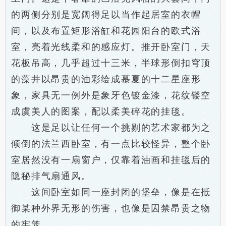
的两侧分别是宽阔得足以当作起居室的衣帽
间，以及布置矩形浴缸和花园阳台的欧式浴
室，亮着光线柔和的感应灯。推开卧室门，天
花板吊高，几乎超过十三米，半球形倒扣穹顶
的藻井以昂贵的油彩绘成慕夏的十二星座形
象，家具无一例外是象牙色镀金漆，花纹镂空
成虞美人的图案，配以柔美碎花的挂毯。
这是足以让任何一个挑剔的艺术家都为之
倾倒的法兰西卧室，有一点比较怪异，整个卧
室居然没有一扇窗户，仅靠着油画和挂毯后的
隐秘排气扇通风。
这间卧室如同一座封闭的堡垒，像是在抵
御某种外界无形的伤害，也像是囚禁昂贵之物
的牢笼。