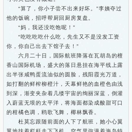
“算了，你小子尝不出来好坏。”李姨夺过
他的饭碗，招呼帮厨回厨房复盘。
“妈，我还没吃饱呢！”
“吃吃吃吃什么吃，先生又不是没发工资
你，你自己出去下馆子去！”
六月二十日，国际航班降落在瓦胡岛的檀
香山国际机场，盛大的落日悬挂在海平线上露
出半张咸鸭蛋流油似的圆脸，残阳霞光万道，
如打翻的鲜榨柳橙汁，天幕鲜艳的血橙色由浅
到深，渐变夹杂着几缕宇宙的绚丽深蓝，倒灌
入蔚蓝无垠的太平洋，将海面都染成酸甜可口
的柑橘色调，鸥歌飞舞，椰林飘香。
杜莫忘跟随前面的人下了航班，她小心翼
翼地扶着栏杆走下飞机，空气里弥漫着海岛特