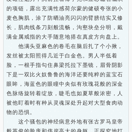
的项链，露出充满性感荷尔蒙的健硕夸张的小
麦色胸肌，涂了防晒油亮闪闪的臂膀结实又修
长，肌肉线条刀刻般流畅，沟壑块垒分明，戴
满金属戒指的大手随意地搭在真皮方向盘上。
他满头亚麻色的卷毛在脑后扎了个小揪，
发丝被太阳照得几近于白金色。男人半低着
脸，一根手指勾住鼻梁托拉下墨镜，眉骨阴影
下是一双比火奴鲁鲁的海洋还要纯粹的蓝宝石
眼眸，海蓝色的眼瞳中央似有玫瑰花般的深金
色脉络旋转着绽放，睫毛也如夏草般浓密，人
被他盯着时有种从灵魂深处升起对大型食肉动
物的恐惧。
这个骚包的神经病意外地有张古罗马皇帝
般英俊的脸庞和伟岸高大的身躯，正探究地打