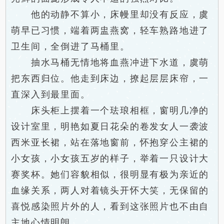
他的动静不算小，床幔里却没有反应，虞
萌早已习惯，端着两盅燕窝，轻车熟路地进了
卫生间，全倒进了马桶里。
抽水马桶无情地将血燕冲进下水道，虞萌
把东西归位。他走到床边，撩起层层床帘，一
直深入到最里面。
床头柜上摆着一个珐琅相框，窗明几净的
设计室里，明艳如夏日花朵的卷发女人一袭波
西米亚长裙，站在落地窗前，怀抱穿公主裙的
小女孩，小女孩五岁的样子，举着一只设计大
赛奖杯。她们容貌相似，很明显有极为亲近的
血缘关系，两人对着镜头开怀大笑，无保留的
喜悦感染照片外的人，看到这张照片也不由自
主地心情明朗。