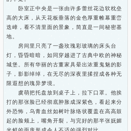
卧室正中央是一张由许多蕾丝花边软枕垒
高的大床，从天花板垂落的金色厚重帷幕重峦
迭嶂，看不清里面的景象，简直是一间秘密基
地。
房间里只亮了一盏玫瑰彩玻璃的床头台
灯，昏昏暗暗，如同穿越进了古典中欧的神秘
城堡。所有华丽的古董家具晕出浓重鬼魅的影
子，影影绰绰，在无尽的深夜里揉捏成各种无
限遐想的瑰异梦境。
虞萌把托盘放到桌子上，拉下口罩。他挨
打的那张脸已经彻底肿胀成深紫色，看起来分
外恐怖，乌青血丝如树叶脉络状覆盖在高高鼓
起的脸颊上，嘴角开裂，与完好的那半张妩媚
光鲜的面庞形成令人不适的强烈对比。