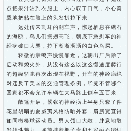
点把果汁沾到衣服上，内心叹了口气，小心翼
翼地把粘在脸上的头发扒拉下来。
远处传来刺耳的刹车声，惊起栖息在礁石
的海鸥，鸟儿们振翅高飞，朝底下急刹车的神
经病破口大骂，拉下淅淅沥沥的白色鸟屎。
轻微的轰鸣声慢慢靠近，这辆出厂后除了
启动和熄火外，从没有这么以这么慢速度爬行
的超级轿跑再次出现在视野，开车的神经病绝
对违反了美国的交通管理条例，毕竟不管哪个
国家都不会允许车辆在大马路上倒车五百米。
敞篷开启，嚣张的神经病上半身只套了件
花里胡哨的夏威夷风格防晒外套，肩膀宽直得
如同橄榄球运动员。男人领口大敞，肆意地散
发雄性魅力，胸前挂着椰子壳和五彩磁石编织