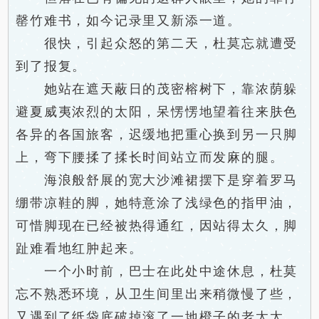
罄竹难书，如今记录里又新添一道。
很快，引起众怒的第二天，杜莫忘就遭受
到了报复。
她站在遮天蔽日的茂密榕树下，靠浓荫躲
避夏威夷浓烈的太阳，呆愣愣地望着往来肤色
各异的各国旅客，迟缓地把重心换到另一只脚
上，弯下腰揉了揉长时间站立而发麻的腿。
海浪般舒展的宽大沙滩裙摆下是穿着罗马
绷带凉鞋的脚，她特意涂了浅绿色的指甲油，
可惜脚现在已经被热得通红，因站得太久，脚
趾难看地红肿起来。
一个小时前，巴士在此处中途休息，杜莫
忘不熟悉环境，从卫生间里出来稍微慢了些，
又遇到了纸袋底破掉滚了一地橙子的老太太，