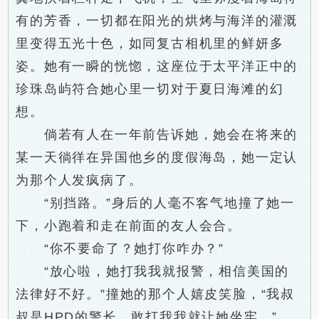
有的芳香，一切都在阳光的烘烤与海洋的灌溉
里变得五光十色，如同复古相机里的鲜妍多
姿。她有一瞬的恍惚，这座位于太平洋正中的
珍珠岛屿符合她心里一切对于夏日海滩的幻
想。
倘若有人在一年前告诉她，她会在将来的
某一天徜徉在异国他乡的度假海岛，她一定认
为那个人发疯病了。
“别挡路。”身后的人毫不客气地撞了她一
下，小跑着和走在前面的友人会合。
“你不要命了？她打你咋办？”
“放心啦，她打我我就报警，相信美国的
法律好不好。”撞她的那个人嬉皮笑脸，“我叔
叔是HPD的警长，敢打我我就让她坐牢。”