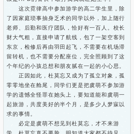
这次霓律高中参加游学的高二学生里，除
了因家庭琐事抽身乏术的同学以外，加上随行
老师、后勤和医疗团队，恰好有一百人。校长
财大气粗，直接申请了航线，包了一架空客到
东京，检修后再由羽田起飞，不需要在机场滞
留转机，也不需要分配座位，完全照顾到了这
个年纪的小孩总想和朋友腻在一起的小心思。
正因如此，杜莫忘又成为了孤立对象，孤
零零地坐在舱尾，同学们更是把虞萌不参加游
学的遗憾全怪罪在她头上，要知道能和虞萌一
起旅游，共度美好的半个月，是多少人梦寐以
求的事情。
必定是虞萌不想见到杜莫忘，才不来游
学，杜莫忘真不要脸，明知道大家都不待见