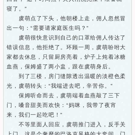
寝了。”
虞萌点了下头，他朝楼上走，佣人忽然冒
出一句：“需要请家庭医生吗？”
虞萌很快意识到自己的口罩给佣人传达了
错误信息，他拒绝了。环顾一周，虞萌吩咐大
家都去休息，只留厨房亮着，炉子上炖着冰糖
血燕，保姆盛了两小盅，跟在虞萌身后。
到了三楼，房门缝隙透出温暖的淡橙色柔
光，虞萌转头：“我端进去吧，辛苦你。”
保姆听命而去，虞萌端着血燕敲了三下
门，嗓音甜美而欢快：“妈咪，我带了夜宵
来，我们一起吃吧！”
不等里面人回应，虞萌推门进入，反手关
上门。这是个奢靡的巴洛克风格的大套间，门