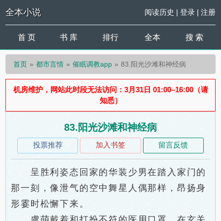
全本小说
阅读历史
|
登录
|
注册
首 页
书 库
排行
全本
搜 索
首页
都市言情
催眠调教app
83.阳光沙滩和神经病
机房维护，网站此时段无法访问：3月31日 01:00–16:00（请
知悉）
83.阳光沙滩和神经病
投票推荐
加入书签
留言反馈
呈胜利姿态回家的华装少男在踏入家门的
那一刻，像泄气的空中舞星人偶那样，昂扬身
形霎时松懈下来。
虞萌戴着和打扮不符的医用口罩，在玄关