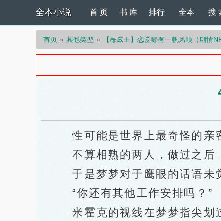
全本小说
首 页
书 库
排行
全本
搜 
首页
其他类型
【海贼王】恋爱哪有一帆风顺（剧情N
性可能是世界上最奇怪的亲
不算相熟的两人，做过之后，
于是梦梦对于鹰眼的话语未觉
“你还有其他工作安排吗？”
米霍克的视线在梦梦指尖划过