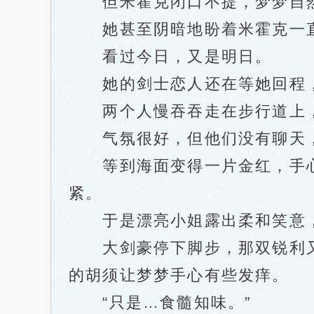
但米霍克闭口不提，梦梦自然
她甚至阴暗地盼着米霍克一直
看过今日，又是明日。
她的剑士恋人还在等她回程，
两个人慢吞吞走在步行道上，
气氛很好，但他们没有聊天，
等到海面变得一片金红，手心
紧。
于是漂亮小姐露出柔和笑意，
大剑豪停下脚步，那双锐利又
的胡须让梦梦手心有些发痒。
“只是…食髓知味。”