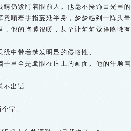
睛仍紧盯着眼前人。他毫不掩饰目光里的
痒意顺着手指蔓延半身，梦梦感到一阵头
，他的胸膛很暖，甚至让梦梦觉得略微有
线中带着越发明显的侵略性。
子里全是鹰眼在床上的画面。他的汗顺着
。
说不出话。
两个字。