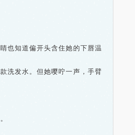
睛也知道偏开头含住她的下唇温
款洗发水。但她嘤咛一声，手臂
。