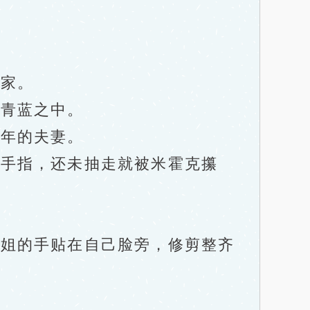
家。
青蓝之中。
年的夫妻。
手指，还未抽走就被米霍克攥
姐的手贴在自己脸旁，修剪整齐