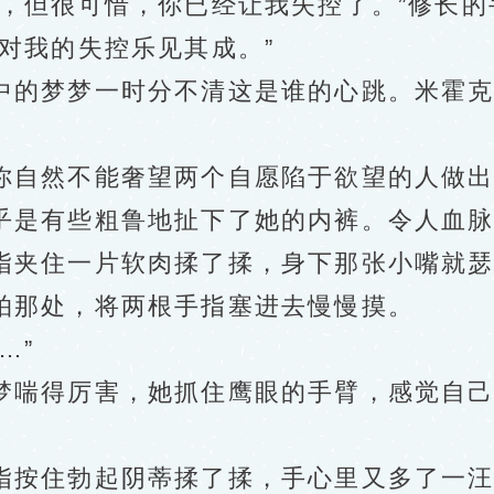
但很可惜，你已经让我失控了。”修长的
对我的失控乐见其成。”
的梦梦一时分不清这是谁的心跳。米霍克
自然不能奢望两个自愿陷于欲望的人做出
是有些粗鲁地扯下了她的内裤。令人血脉
指夹住一片软肉揉了揉，身下那张小嘴就
那处，将两根手指塞进去慢慢摸。
…”
喘得厉害，她抓住鹰眼的手臂，感觉自己
按住勃起阴蒂揉了揉，手心里又多了一汪