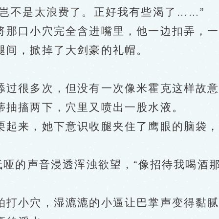
不是太浪费了。正好我有些渴了……”
那口小穴完全含进嘴里，他一边扣弄，一
间，掀掉了大剑豪的礼帽。
过很多次，但没有一次像米霍克这样故意
蒂抽搐两下，穴里又喷出一股水液。
起来，她下意识收腿夹住了鹰眼的脑袋，
哑的声音浸透浑浊欲望，“像招待我喝酒
打小穴，湿漉漉的小逼让巴掌声变得黏腻