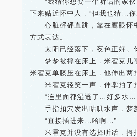
“我猜你想要一个听话的家伙，
下来贴近怀中人，“但我也猜…你
心脏砰砰直跳，靠在鹰眼怀中
方式表达。
太阳已经落下，夜色正好。你
梦梦被摔在床上，米霍克几乎
米霍克单膝压在床上，他伸出两
米霍克轻笑一声，伸掌拍了拍
“连里面都湿透了…好多水…
手指扣穴发出咕叽水声，梦梦
“直接插进来…哈啊…”
米霍克并没有选择听话，拇指