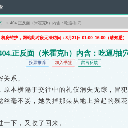
索
P）
404.正反面（米霍克h）内含：吃逼/抽穴
机房维护，网站此时段无法访问：3月31日 01:00–16:00（请知悉）
404.正反面（米霍克h）内含：吃逼/抽
投票推荐
加入书签
留言反馈
密关系。
原本横隔于交往中的礼仪消失无踪，冒犯
丝毫不妥，她丢掉那朵从地上捡起的残花
一下，又收了回来。