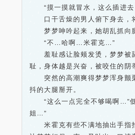
“摸一摸就冒水，这么插进去岂
口干舌燥的男人俯下身去，将
梦梦呻吟起来，她胡乱抓向腿
“不…哈啊…米霍克…”
羞耻感让脸颊发烫，梦梦被舔
耻，身体越是兴奋，被咬住的阴
突然的高潮爽得梦梦浑身颤栗
抖的大腿掰开。
“这么一点完全不够喝啊…”低
姐…”
米霍克有些不满地抽出手指拍