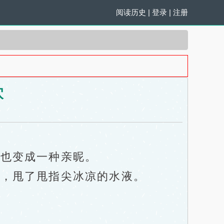
阅读历史
|
登录
|
注册
穴
也变成一种亲昵。
，甩了甩指尖冰凉的水液。