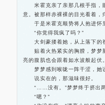
米霍克亲了亲那几根手指，眼
意。被那样赤裸裸的目光看着，
于是米霍克顺势将人抱进怀里
“你觉得我疯了吗？”
大剑豪搂着她，从上落下的视
贴着火热紧实的胸膛，梦梦脑
亮的腹肌也会跟着如水波般起伏
梦梦感到喉咙一阵干涩，她
说实在的，那滋味很好。
“……没有。”梦梦终于挤出
“嗯？”