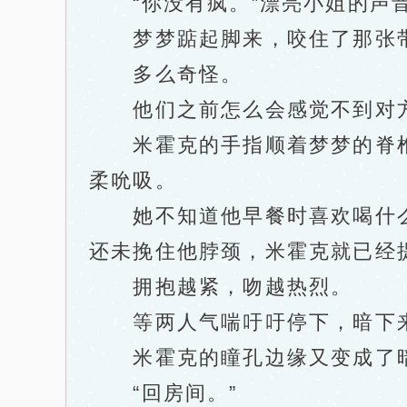
“你没有疯。”漂亮小姐的声音
梦梦踮起脚来，咬住了那张带
多么奇怪。
他们之前怎么会感觉不到对方
米霍克的手指顺着梦梦的脊椎
柔吮吸。
她不知道他早餐时喜欢喝什么
还未挽住他脖颈，米霍克就已经
拥抱越紧，吻越热烈。
等两人气喘吁吁停下，暗下来
米霍克的瞳孔边缘又变成了暗
“回房间。”