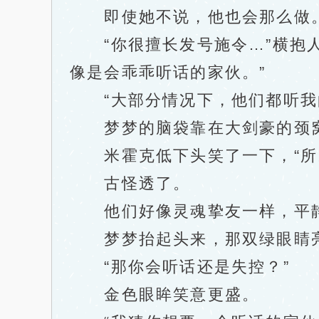
即使她不说，他也会那么做
“你很擅长发号施令…”横抱人
像是会乖乖听话的家伙。”
“大部分情况下，他们都听我
梦梦的脑袋靠在大剑豪的颈窝
米霍克低下头笑了一下，“所以
古怪透了。
他们好像灵魂挚友一样，平静
梦梦抬起头来，那双绿眼睛
“那你会听话还是失控？”
金色眼眸笑意更盛。