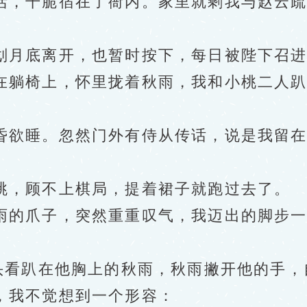
，干脆宿在了衙内。家里就剩我与赵云疏
月底离开，也暂时按下，每日被陛下召进
躺椅上，怀里拢着秋雨，我和小桃二人趴
欲睡。忽然门外有侍从传话，说是我留在
，顾不上棋局，提着裙子就跑过去了。
爪子，突然重重叹气，我迈出的脚步一下
看趴在他胸上的秋雨，秋雨撇开他的手，
，我不觉想到一个形容：