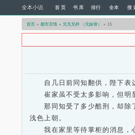
全本小说
首 页
书 库
排行
全本
搜 
首页
都市言情
兄无兄样 （兄妹骨）
15
自几日前同知翻供，陛下表达
崔家虽不受太多影响，但明显
那同知受了多少酷刑，却除了
浅色上朝。
我在家里等待掌柜的消息，心