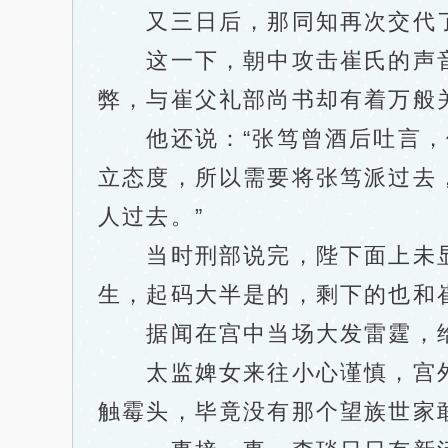
又三日后，那同知再次交代了
这一下，朝中攻击崔氏的声音
弊，与崔父礼部尚书却有着万般
他还说：“张笃曾酒后吐言，他
立态度，所以需要将张笃派过去
人过去。”
当时刑部说完，陛下面上未显
生，起码大半是的，剩下的也和
据闻在宫中当场大发雷霆，给
太监婢女来往小心谨慎，宫外
触霉头，毕竟没有那个望族世家