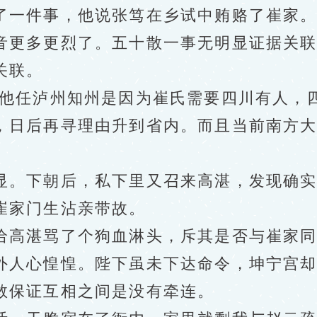
一件事，他说张笃在乡试中贿赂了崔家
更多更烈了。五十散一事无明显证据关联
关联。
任泸州知州是因为崔氏需要四川有人，四
，日后再寻理由升到省内。而且当前南方
。下朝后，私下里又召来高湛，发现确实
崔家门生沾亲带故。
高湛骂了个狗血淋头，斥其是否与崔家同
人心惶惶。陛下虽未下达命令，坤宁宫却
敢保证互相之间是没有牵连。