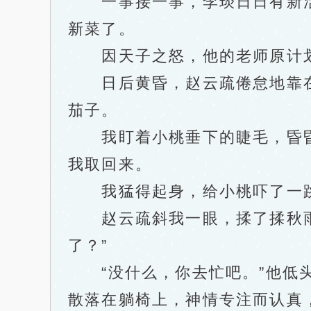
一事接一事，李琰日日有新活
新菜了。
因天子之怒，他的老师原计划
日后黄昏，赵云疏倦怠地靠在
茄子。
我盯着小桃垂下的睫毛，昏昏
我取回来。
我猛得起身，给小桃吓了一跳
赵云疏斜我一眼，揉了揉秋雨的
了？”
“没什么，你去忙吧。”他低头
散落在躺椅上，神情专注而认真