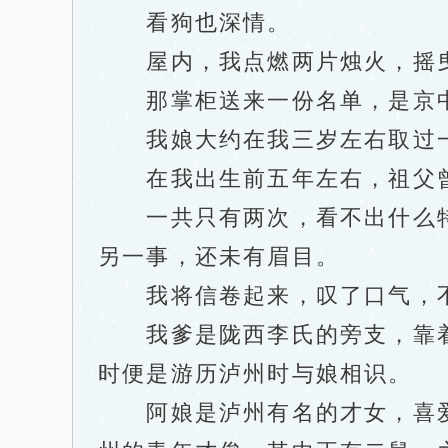
看狗也深情。
屋内，我点燃两片烛火，摇曳
那掌柜送来一份名单，是京中
我娘大约在我三岁左右取过一
在我出生前五年左右，祖父曾取
一共只有两次，看不出什么特
另一事，还未有眉目。
我将信卷起来，叹了口气，不
我爹是陇西李氏的旁支，靠着
时便是游历泸州时与娘相识。
阿娘是泸州有名的才女，喜爱