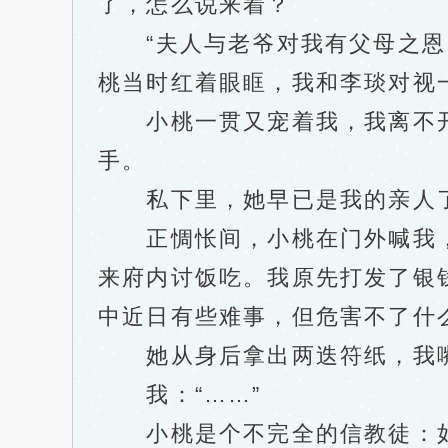
了，怎么说来着？
“夫人与老爷对我有父母之恩，
桃当时红着眼眶，我和李琰对视
小桃一贯又宠着我，我离不开
手。
私下里，她早已是我的亲人
正惆怅间，小桃在门外喊我，见
来府内讨饭吃。我原先打发了银
中近日有些难事，但危害不了什
她从身后拿出两迭符纸，我嘴角
我：“……”
小桃是个不完全的信教徒：如