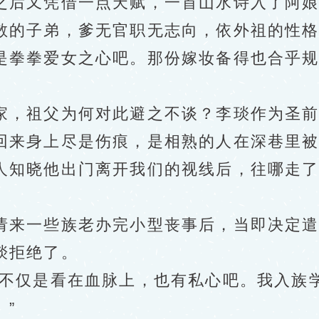
之后又凭借一点天赋，一首山水诗入了阿
的子弟，爹无官职无志向，依外祖的性格
是拳拳爱女之心吧。那份嫁妆备得也合乎
，祖父为何对此避之不谈？李琰作为圣前
来身上尽是伤痕，是相熟的人在深巷里被
人知晓他出门离开我们的视线后，往哪走
来一些族老办完小型丧事后，当即决定遣
琰拒绝了。
仅是看在血脉上，也有私心吧。我入族学
”