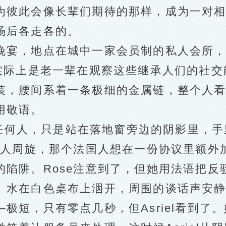
彼此会像长辈们期待的那样，成为一对相
场后各走各的。
宴，地点在城中一家会员制的私人会所，
实际上是老一辈在观察这些继承人们的社交
装，腰间系着一条极细的金属链，整个人
用敬语。
动任何人，只是站在落地窗旁边的阴影里，
法国人周旋，那个法国人想在一份协议里额外
的陷阱。Rose注意到了，但她用法语把反
。水在白色桌布上洇开，周围的谈话声安
短，只有零点几秒，但Asriel看到了