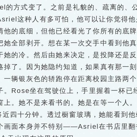
iel的方式变了。之前是礼貌的、疏离的
sriel这种人有多可怕，他可以让你觉得
清他的底细，但他已经看光了你所有的底
她全部剥开。想在某一次交手中看到他真
于她的冷。然后由她来决定，是投降还是
掉了。因为她隐约知道，如果真有那一刻
一辆银灰色的轿跑停在距离校园主路两个
子。Rose坐在驾驶位上，手里握着一杯已
窗上。她不是来看书的。她是在等一个人
了将近四十分钟。透过橱窗玻璃，她能看到
画面本身并不特别——Asriel在书店里