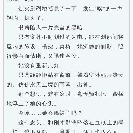
烛火剧烈地摇晃了一下，发出“噗”的一声
轻响，熄灭了。
书房陷入一片完全的黑暗。
只有窗外不时划过的闪电，能在刹那间将
屋内的陈设，书架，桌椅，她沉静的侧影，照
得惨白而清晰，又迅速吞没。
她没有重新点灯。
只是静静地站在窗前，望着窗外那片泼天
的、仿佛永无止境的雨幕，出神。
那个想法，就在这时，毫无预兆地、蛮横
地浮上了她的心头。
今晚……她会踢被子吗？
这个念头，和刚才那滴坠落在宣纸上的墨
一样，猝不及防，一旦洇开，便再也收不回