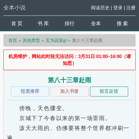
全本小说
阅读历史
|
登录
|
注册
首 页
书 库
排行
全本
搜 索
首页
其他类型
互为囚宠gl
第八十三章赴雨
机房维护，网站此时段无法访问：3月31日 01:00–16:00（请
知悉）
第八十三章赴雨
投票推荐
加入书签
留言反馈
傍晚，天色骤变。
京城下了今春以来的第一场雷雨。
泼天大雨的、仿佛要将整个世界都冲刷一
遍。