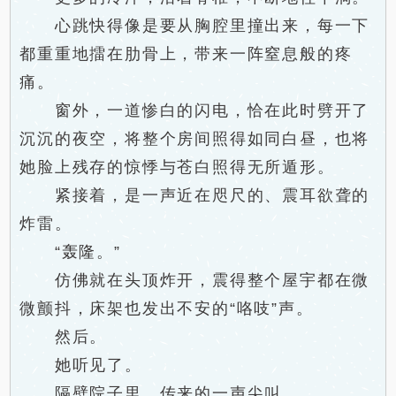
心跳快得像是要从胸腔里撞出来，每一下
都重重地擂在肋骨上，带来一阵窒息般的疼
痛。
窗外，一道惨白的闪电，恰在此时劈开了
沉沉的夜空，将整个房间照得如同白昼，也将
她脸上残存的惊悸与苍白照得无所遁形。
紧接着，是一声近在咫尺的、震耳欲聋的
炸雷。
“轰隆。”
仿佛就在头顶炸开，震得整个屋宇都在微
微颤抖，床架也发出不安的“咯吱”声。
然后。
她听见了。
隔壁院子里，传来的一声尖叫。