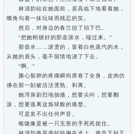
林清韵站在她面前，居高临下地看着她，
嘴角勾着一抹玩味而残忍的笑。
然后，对身边的春兰抬了抬下巴。
“把她刚烧好的那壶滚水，端过来。”
那壶水……滚烫的，冒着白色蒸汽的水，
从她的肩头，毫不留情地浇了下去。
“啊。”
撕心裂肺的疼痛瞬间席卷了全身，皮肉仿
佛在那一刻被活活烫熟、剥离。
她浑身剧烈地抽搐，想要尖叫，想要翻
滚，想要逃离这炼狱般的痛楚。
可是发不出任何声音。
喉咙像是被一只无形的手死死扼住。
林清韵将茶盏轻轻搁在桌上，声音又轻又