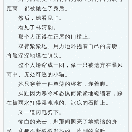
距离，都被抛在了身后。
然后，她看见了。
看见了林清韵。
那个人正蹲在正屋的门槛上。
双臂紧紧地、用力地环抱着自己的肩膀，
将脸深深地埋在膝头。
整个人蜷缩成一团，像一只被遗弃在暴风
雨中、无处可逃的小猫。
她只穿着一件单薄的寝衣，赤着脚。
脚趾因为寒冷和恐惧而紧紧地蜷缩着，踩
在被雨水打得湿漉漉的、冰凉的石阶上。
又一道闪电劈下。
惨白的光芒，刹那间照亮了她蜷缩的身
形，和那不断微微发抖的、瘦削的肩膀。