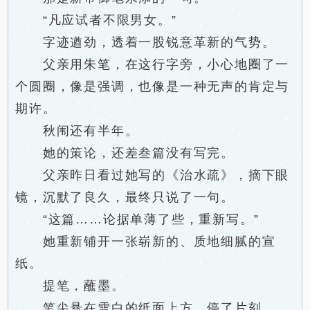
“凡应试者不限男女。”
字迹遒劲，透着一股锐意革新的气势。
父亲用朱笔，在这行字旁，小心地圈了一
个圆圈，像是强调，也像是一种无声的肯定与
期许。
秋闱还有半年。
她的策论，还差叁篇没有写完。
父亲昨日看过她写的《治水疏》，摘下眼
镜，沉默了良久，最终只说了一句。
“这篇……论据单薄了些，重新写。”
她重新铺开一张崭新的、质地细腻的宣
纸。
提笔，蘸墨。
笔尖悬在雪白的纸面上方，停了片刻。