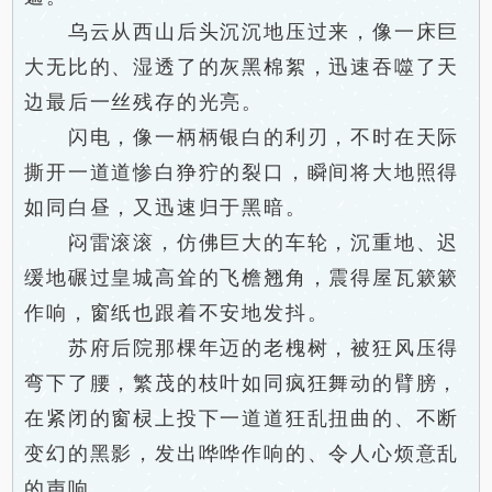
乌云从西山后头沉沉地压过来，像一床巨
大无比的、湿透了的灰黑棉絮，迅速吞噬了天
边最后一丝残存的光亮。
闪电，像一柄柄银白的利刃，不时在天际
撕开一道道惨白狰狞的裂口，瞬间将大地照得
如同白昼，又迅速归于黑暗。
闷雷滚滚，仿佛巨大的车轮，沉重地、迟
缓地碾过皇城高耸的飞檐翘角，震得屋瓦簌簌
作响，窗纸也跟着不安地发抖。
苏府后院那棵年迈的老槐树，被狂风压得
弯下了腰，繁茂的枝叶如同疯狂舞动的臂膀，
在紧闭的窗棂上投下一道道狂乱扭曲的、不断
变幻的黑影，发出哗哗作响的、令人心烦意乱
的声响。