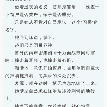
借着巡夜的名义，替那扇窗扉……检查一
下窗户是否关严，帘子是否垂好。
只是她从不肯对自己承认，这个“习惯”的
名字。
她回到床边，躺下。
起初只是闭目养神。
窗外的雨声密集如同千万面战鼓同时擂
响，撞击着耳膜，也撞击着心脏。
渐渐地，意识开始模糊，被那单调而巨大
的声响拖拽着，向黑暗的深处沉去。
梦魇，就在这时，悄无声息地缠了上来。
她梦见自己跪在拢翠居冰冷刺骨的地砖
上。
膝盖下的寒意，丝丝缕缕，钻心蚀骨。