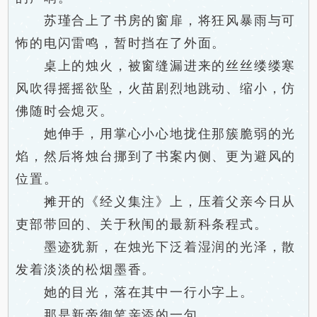
苏瑾合上了书房的窗扉，将狂风暴雨与可
怖的电闪雷鸣，暂时挡在了外面。
桌上的烛火，被窗缝漏进来的丝丝缕缕寒
风吹得摇摇欲坠，火苗剧烈地跳动、缩小，仿
佛随时会熄灭。
她伸手，用掌心小心地拢住那簇脆弱的光
焰，然后将烛台挪到了书案内侧、更为避风的
位置。
摊开的《经义集注》上，压着父亲今日从
吏部带回的、关于秋闱的最新科条程式。
墨迹犹新，在烛光下泛着湿润的光泽，散
发着淡淡的松烟墨香。
她的目光，落在其中一行小字上。
那是新帝御笔亲添的一句。