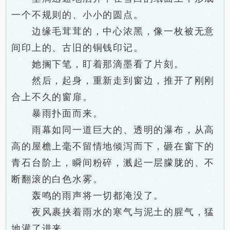
一个不规则的、小小的圆点。
边缘毛茸茸的，中心浓黑，像一枚被无意
间印上的、古旧的铜钱印记。
她搁下笔，盯着那滴墨看了片刻。
然后，起身，重新走到窗边，推开了刚刚
合上不久的窗扉。
暴雨扑面而来。
雨幕如同一道巨大的、透明的瀑布，从高
高的屋檐上毫不留情地倾泻而下，砸在窗下的
青石台阶上，瞬间粉碎，溅起一层朦胧的、不
断翻滚的白色水雾。
轰鸣的雨声将一切都淹没了。
夜风裹挟着雨水的寒气与泥土的腥气，猛
地灌了进来。