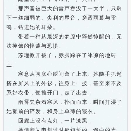
那声音被巨大的雷声吞没了一大半，只剩
下一丝细弱的、尖利的尾音，穿透雨幕与雷
鸣，钻进她的耳朵。
带着一种从最深的梦魇中猝然惊醒的、无
法掩饰的惶遽与恐惧。
苏瑾掀开被子，赤脚踩在了冰凉的地砖
上。
寒意从脚底心瞬间窜了上来。她随手抓起
搭在屏风上的外衫，往身上一披，甚至来不及
系好衣带，便推开门，走了出去。
雨雾夹杂着寒风，扑面而来，瞬间打湿了
她额前的碎发，和身上单薄的寝衣。
回廊上没有点灯，一片漆黑。
她借着闪电划过时那短暂的、惨白的光，