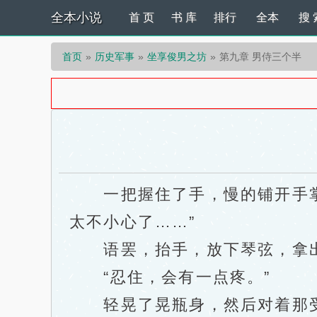
全本小说
首 页
书 库
排行
全本
搜 
首页
历史军事
坐享俊男之坊
第九章 男侍三个半
一把握住了手，慢的铺开手掌，
太不小心了……”
语罢，抬手，放下琴弦，拿出
“忍住，会有一点疼。”
轻晃了晃瓶身，然后对着那受