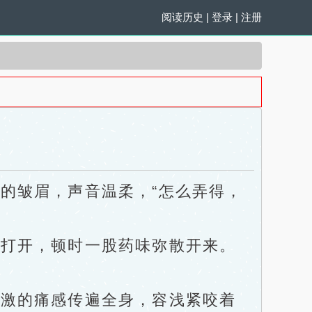
阅读历史
|
登录
|
注册
皱眉，声音温柔，“怎么弄得，
打开，顿时一股药味弥散开来。
激的痛感传遍全身，容浅紧咬着