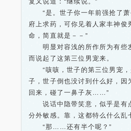
复又说道：“继续说。”
“是。世子你一年前强抢了萧公
府上求药，可你见着人家丰神俊
命，简直就是－－”
明显对容浅的所作所为有些发
而说起了这第三位男宠来。
“咳咳，世子的第三位男宠，是
子，世子倒也没讨到什么好，因
回来，碰了一鼻子灰……”
说话中隐带笑意，似乎是有点幸
分外敏感。靠，这都特么什么乱
“那……还有半个呢？”