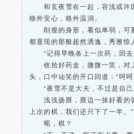
和玄夜雪在一起，容浅或许因
格外安心，格外温润。
削瘦的身形，看似单弱，可那
都显现的那般超然洒逸，秀雅惊
“记得早晚各上一次药，回去后
收拾好药盒，微微一笑，对上
头，口中讪笑的开口回道：“呵呵
“夜雪不是大夫，不过是自己
浅浅扬唇，唇边一抹好看的弧度
上次的棋，我们还只下了一半。”
呃，棋？