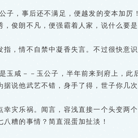
子，事后还不满足，便越发的变本加厉！
秀，俊朗不凡，便强霸着人家，说什么要
指，情不自禁中凝香失言。不过很快意识
玉咸－－玉公子，半年前来到府上，此
为据说他武艺不错，身手了得，世子你几
灾乐祸。闻言，容浅直接一个头变两个大
七八糟的事情？简直混蛋加扯淡！