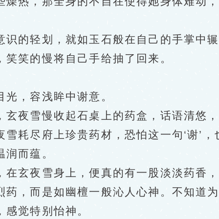
热，那全身的不自在使得她身体难动，说
识的轻划，就如玉石般在自己的手掌中辗
，笑笑的慢将自己手给抽了回来。
光，容浅眸中谢意。
夜雪慢收起石桌上的药盒，话语清悠，表
雪耗尽府上珍贵药材，恐怕这一句‘谢’，
温润而蕴。
在玄夜雪身上，便真的有一股淡淡药香，
药，而是如幽檀一般沁人心神。不知道为
，感觉特别怡神。