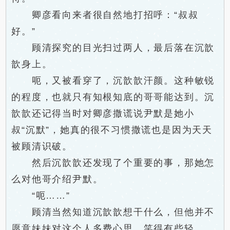
卿彦看向来者很自然地打招呼：“叔叔
好。”
顾清探究的目光扫过两人，最后落在沉歆
歆身上。
呃，又被看穿了，沉歆歆汗颜。这种敏锐
的程度，也就只有知根知底的哥哥能达到。沉
歆歆还记得当时对卿彦撒谎说尹默是她小
叔“沉默”，她真的很不习惯撒谎也是因为天天
被顾清识破。
然后沉歆歆还发现了个重要的事，那她怎
么对他哥介绍尹默。
“呃……”
顾清当然知道沉歆歆想干什么，但他并不
愿意妹妹对这个人多费心思，笑得有些轻