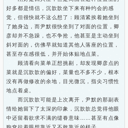
好多都是情侣，沉歆歆坐下来有种约会的感
觉，但很快就不这么想了：顾清紧挨着她坐到
了她身边，而尹默很快坐到了对面的位置，卿
彦却并不急躁，也不争抢，他甚至是主动坐到
斜对面的，仿佛早就知道其他人落座的位置，
甚至存在感很低，并开始体贴地点菜。
顾清看向菜单正想挑剔，却发现卿彦点的
菜就是沉歆歆的偏好，菜量也不多不少，根本
没有再做修改的余地，目光微沉，指尖习惯性
地点着桌。
而沉歆歆可能是上次离开，尹默的那副表
情给她留下了太深的印象，沉歆歆总觉得他眼
中还留着欲求不满的缱眷意味……甚至有点像
狗耷拉着眼想靠近又不敢靠近的样子。