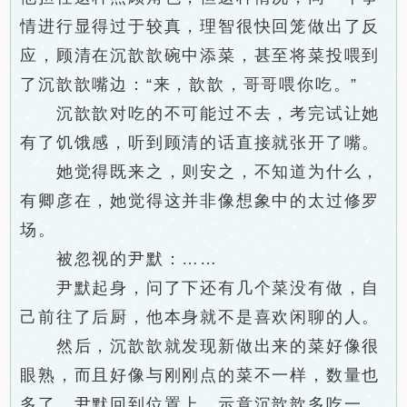
情进行显得过于较真，理智很快回笼做出了反
应，顾清在沉歆歆碗中添菜，甚至将菜投喂到
了沉歆歆嘴边：“来，歆歆，哥哥喂你吃。”
沉歆歆对吃的不可能过不去，考完试让她
有了饥饿感，听到顾清的话直接就张开了嘴。
她觉得既来之，则安之，不知道为什么，
有卿彦在，她觉得这并非像想象中的太过修罗
场。
被忽视的尹默：……
尹默起身，问了下还有几个菜没有做，自
己前往了后厨，他本身就不是喜欢闲聊的人。
然后，沉歆歆就发现新做出来的菜好像很
眼熟，而且好像与刚刚点的菜不一样，数量也
多了，尹默回到位置上，示意沉歆歆多吃一