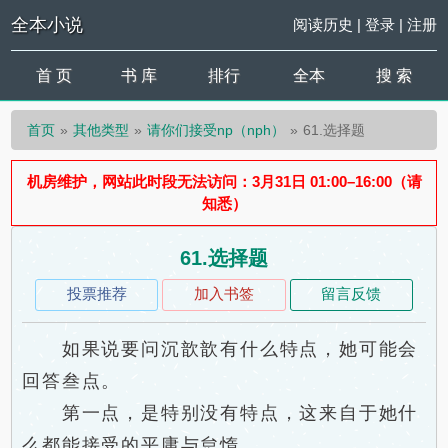
全本小说
阅读历史
|
登录
|
注册
首 页
书 库
排行
全本
搜 索
首页
其他类型
请你们接受np（nph）
61.选择题
机房维护，网站此时段无法访问：3月31日 01:00–16:00（请
知悉）
61.选择题
投票推荐
加入书签
留言反馈
如果说要问沉歆歆有什么特点，她可能会
回答叁点。
第一点，是特别没有特点，这来自于她什
么都能接受的平庸与怠惰。