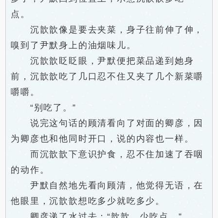
点。
沉歆歆像是要去夹菜，身子往前伸了伸，
嗅到了尹默身上的油烟味儿。
沉歆歆眨眨眼，尹默便把菜品递到她身
前，沉歆歆吃了几口忍不住又夹了几个新菜嚼
嚼嚼。
“别吃了。”
说完这句话的顾清看向了对面的卿彦，因
为卿彦也和他同时开口，说的内容也一样。
而沉歆歆下意识护食，忍不住加速了吞咽
的动作。
尹默自然地先看向顾清，他觉得无语，在
他眼里，沉歆歆想吃多少就吃多少。
卿彦递了水过去：“歆歆，少吃点。”