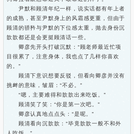
尹默和顾清年纪一样，说实话都有年上者
的成熟，甚至尹默身上的风霜感更重，但由于
顾清的骄矜与尹默的下位感太重，抛去身份沉
歆歆都还是会更挺顾清话一些。
卿彦先开头打破沉默：“顾老师最近忙项
目很累了，注意身体，我也点了几样你喜欢
的。”
顾清下意识想要反驳，但看向卿彦并没有
挑衅的意味，皱眉：“不必。”
“嗯，主要难得和歆歆出来吃饭。”
顾清笑了笑：“你是第一次吧。”
卿彦认真地点点头：“是呢。”
顾清看向沉歆歆：“毕竟歆歆一般不和外
人吃饭。”