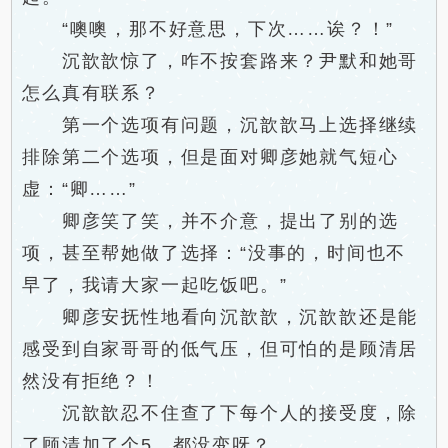
“噢噢，那不好意思，下次……诶？！”
沉歆歆惊了，咋不按套路来？尹默和她哥
怎么真有联系？
第一个选项有问题，沉歆歆马上选择继续
排除第二个选项，但是面对卿彦她就气短心
虚：“卿……”
卿彦笑了笑，并不介意，提出了别的选
项，甚至帮她做了选择：“没事的，时间也不
早了，我请大家一起吃饭吧。”
卿彦安抚性地看向沉歆歆，沉歆歆还是能
感受到自家哥哥的低气压，但可怕的是顾清居
然没有拒绝？！
沉歆歆忍不住查了下每个人的接受度，除
了顾清加了个5，都没变呀？