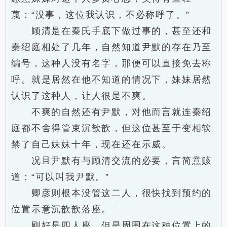
蔑：“没事，这位我认识，不必称呼了。”
顾清是在秦氏手底下做过事的，甚至还和
秦绍庭相处了几年，自然知道尹默的存在乃至
编号，这种人没有名字，那便可以直接免去称
呼。就是居然在他不知道的情况下，妹妹居然
认识了这种人，让人很是不爽。
不爽的自然还有尹默，对他而言就连秦绍
庭都不舍得管束沉歆歆，但这位甚至于变相软
禁了自己妹妹十年，现在还在示威。
况且尹默有与顾清交流的必要，言简意赅
道：“可以叫我尹默。”
卿彦则根本没管这二人，很快找到预约的
位置示意沉歆歆落座。
刚好是四人座，但是周围在这种位置上的