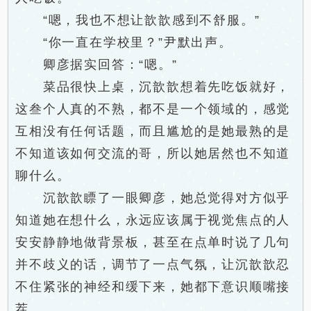
“嗯，我也不想让歆歆感到不舒服。”
“你一直在学校里？”尹默出声。
卿彦据实回答：“嗯。”
菜品很快上桌，沉歆歆想着先吃饭就好，
这叁个人真的不熟，都不是一个领域的，感觉
互相没有任何话题，而且尴尬的是她最熟的是
不知道该如何交流的哥，所以她居然也不知道
聊什么。
沉歆歆瞟了一眼卿彦，她总觉得对方似乎
知道她在想什么，永远应该属于视觉焦点的人
安安静静地做背景板，甚至在点单时说了几句
并不歧义的话，调节了一点气氛，让沉歆歆忍
不住紧张的神经和缓下来，她都下意识顺嘴接
茬。