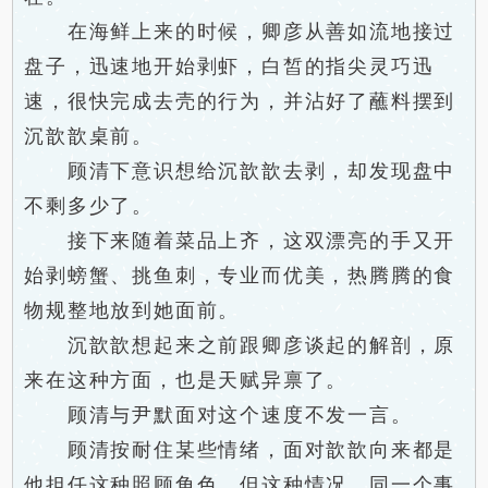
在海鲜上来的时候，卿彦从善如流地接过
盘子，迅速地开始剥虾，白皙的指尖灵巧迅
速，很快完成去壳的行为，并沾好了蘸料摆到
沉歆歆桌前。
顾清下意识想给沉歆歆去剥，却发现盘中
不剩多少了。
接下来随着菜品上齐，这双漂亮的手又开
始剥螃蟹、挑鱼刺，专业而优美，热腾腾的食
物规整地放到她面前。
沉歆歆想起来之前跟卿彦谈起的解剖，原
来在这种方面，也是天赋异禀了。
顾清与尹默面对这个速度不发一言。
顾清按耐住某些情绪，面对歆歆向来都是
他担任这种照顾角色，但这种情况，同一个事