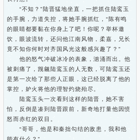
“不知？”陆晋猛地坐直，一把抓住陆鸾玉
的手腕，力道失控，将她手腕抓红，“陈有鸣
的眼睛都要黏在你身上了吧！你呢？举杯邀
饮，眼波流转，还问他江南风物，柔嘉，兄长
竟不知你何时对齐国风光这般感兴趣了？”
他的怒气冲破冰冷的表象，汹涌而出。他
被刺痛了，觊觎陆鸾玉的人无数，可陆鸾玉还
是第一次给了那些人正眼，这已经脱离了他的
掌控，妒火将他的理智灼烧殆尽。
陆鸾玉头一次看到这样的陆晋，她不害
怕，反倒是凑到陆晋跟前，新奇地打量他因愤
怒而赤红的双目。
“哥哥，他是和秦拙勾结的敌患，我和他
能有什么？”