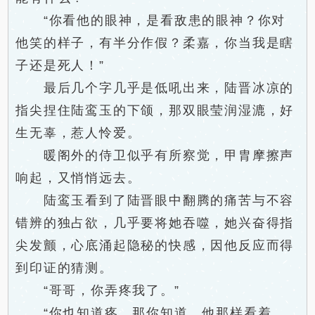
“你看他的眼神，是看敌患的眼神？你对
他笑的样子，有半分作假？柔嘉，你当我是瞎
子还是死人！”
最后几个字几乎是低吼出来，陆晋冰凉的
指尖捏住陆鸾玉的下颌，那双眼莹润湿漉，好
生无辜，惹人怜爱。
暖阁外的侍卫似乎有所察觉，甲胄摩擦声
响起，又悄悄远去。
陆鸾玉看到了陆晋眼中翻腾的痛苦与不容
错辨的独占欲，几乎要将她吞噬，她兴奋得指
尖发颤，心底涌起隐秘的快感，因他反应而得
到印证的猜测。
“哥哥，你弄疼我了。”
“你也知道疼，那你知道，他那样看着