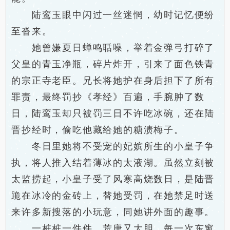
陆鸾玉眼中闪过一丝迷惘，幼时记忆便纷
至沓来。
她曾嫌夏日蝉鸣聒噪，举着金弹弓打碎了
父皇的青玉净瓶，碎片炸开，引来了面色铁青
的宗正寺老臣。兄长将她护在身后担下了所有
罪责，最终罚抄《孝经》百遍，手腕肿了数
日，陆鸾玉却只被罚三日不许吃冰碗，还在陆
晋抄经时，偷吃他藏给她的糖渍梅子。
冬日里她将不受宠的妃嫔所生的小皇子争
执，将人推入结着薄冰的太液湖。虽然立刻被
太监捞起，小皇子受了风寒高烧数日，是陆晋
跪在冰冷的金砖上，替她受罚，在她禁足时送
来许多新搜落的小玩意，同她讲外面的趣事。
一桩桩一件件，荒唐又大胆。每一次东窗