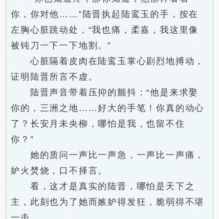
你，你对他……”陆晋执起陆鸾玉的手，按在
左胸心脏跳动处，“我也痛，柔嘉，我这里像
被钝刀一下一下地割。”
心脏隔着皮肉在陆鸾玉掌心剧烈地搏动，
证明陆晋所言不虚。
陆晋声音带着压抑的颤抖：“他是来求娶
你的，三洲之地……好大的手笔！你真的动心
了？长安月未央柳，哪怕是我，也留不住
你？”
她的质问一声比一声急，一声比一声痛，
妒火焚烧，口不择言。
看，这才是真实的陆晋，哪怕是天下之
主，此刻也为了她而嫉妒得发狂，脆弱得不堪
一击。