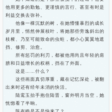
他用更多的勤勉、更谨慎的言行、甚至有时是
利益交换去弥补。
他像一棵沉默的树，在她懵懂暴烈的成长
岁月里，悄然伸展枝叶，将她那些旁逸斜出的
枝桠、乃至可能致命的虫蛀，都小心翼翼地遮
挡、修剪、治愈。
所有惩罚的利刃，都被他用尚且年轻的肩
膀和日益增长的权柄，挡在了外面。
这是……什么？
这些画面真切厚重，藏在记忆深处，被翻
出来时还有经年未消的快活。
陆鸾玉抬手抱住陆晋，窗外明月当空，她
恍惚看了半晌。
陈有鸣是不是快来了？