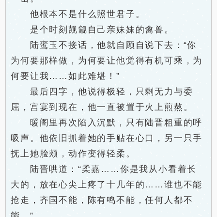
他根本不是什么照世君子。
是个时刻觊觎自己亲妹妹的禽兽。
陆鸾玉不接话，他就自顾自说下去：“你
为何要那样做，为何要让他觉得有机可乘，为
何要让我……如此难堪！”
最后四字，他说得极轻，只剩无力与委
屈，宫宴到现在，他一直被置于火上煎熬。
暖阁里再次陷入沉默，只有陆晋粗重的呼
吸声。他依旧抓着她的手贴在心口，另一只手
抚上她脸颊，动作变得轻柔。
陆晋哄道：“柔嘉……你是我从小看着长
大的，放在心尖上疼了十几年的……谁也不能
抢走，齐国不能，陈有鸣不能，任何人都不
能。”