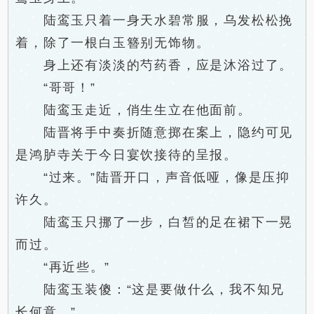
陆鸾玉只着一身天水碧常服，乌发松松挽
着，除了一根白玉簪别无饰物。
身上还有淡淡的芍药香，应是沐浴过了。
“哥哥！”
陆鸾玉走近，俏生生立在他面前。
陆晋将手中奏折随意掷在案上，隐约可见
是鸿胪寺关于今日宴饮接待的呈报。
“过来。”陆晋开口，声音低哑，像是压抑
许久。
陆鸾玉只挪了一步，白皙的足在裙下一晃
而过。
“再近些。”
陆鸾玉装傻：“这是要做什么，我不知兄
长何意。”