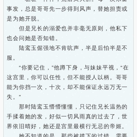
事发，总是哥哥先一步得到风声，替她担责或
是为她开脱。
但是兄长的溺爱也并非毫无原则，他私下
也会问她是否知错。
陆鸾玉倔强地不肯吭声，半是后怕半是不
服。
“你要记住，”他蹲下身，与妹妹平视，“在
这宫里，你可以任性，但不能授人以柄。哥哥
能为你挡一次，十次，却不能保证永远万无一
失。”
那时陆鸾玉懵懵懂懂，只记住兄长温热的
手揉着她的发，好似一切风雨真的过去了，世
界依旧晴好，她还是宫里最横行无忌的帝姬。
她不知道的是，那些被揽下的过错，需要