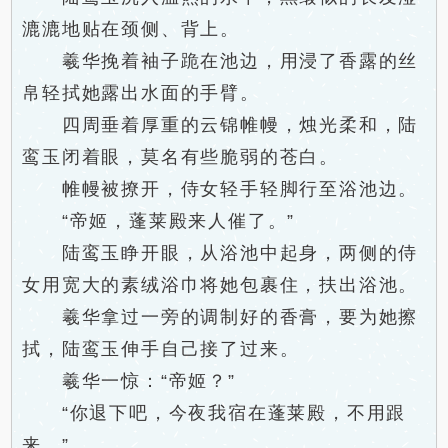
漉漉地贴在颈侧、背上。
羲华挽着袖子跪在池边，用浸了香露的丝
帛轻拭她露出水面的手臂。
四周垂着厚重的云锦帷幔，烛光柔和，陆
鸾玉闭着眼，莫名有些脆弱的苍白。
帷幔被撩开，侍女轻手轻脚行至浴池边。
“帝姬，蓬莱殿来人催了。”
陆鸾玉睁开眼，从浴池中起身，两侧的侍
女用宽大的素绒浴巾将她包裹住，扶出浴池。
羲华拿过一旁的调制好的香膏，要为她擦
拭，陆鸾玉伸手自己接了过来。
羲华一惊：“帝姬？”
“你退下吧，今夜我宿在蓬莱殿，不用跟
来。”