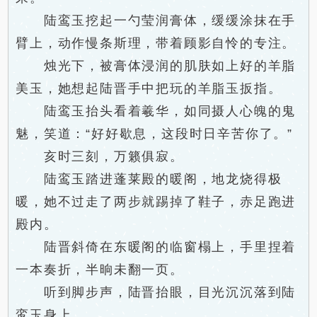
陆鸾玉挖起一勺莹润膏体，缓缓涂抹在手
臂上，动作慢条斯理，带着顾影自怜的专注。
烛光下，被膏体浸润的肌肤如上好的羊脂
美玉，她想起陆晋手中把玩的羊脂玉扳指。
陆鸾玉抬头看着羲华，如同摄人心魄的鬼
魅，笑道：“好好歇息，这段时日辛苦你了。”
亥时三刻，万籁俱寂。
陆鸾玉踏进蓬莱殿的暖阁，地龙烧得极
暖，她不过走了两步就踢掉了鞋子，赤足跑进
殿内。
陆晋斜倚在东暖阁的临窗榻上，手里捏着
一本奏折，半晌未翻一页。
听到脚步声，陆晋抬眼，目光沉沉落到陆
鸾玉身上。