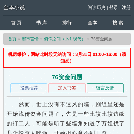
全本小说
阅读历史
|
登录
|
注册
首 页
书 库
排行
全本
搜 索
首页
都市言情
俯仰之间（1v1 现代）
76资金问题
机房维护，网站此时段无法访问：3月31日 01:00–16:00（请
知悉）
76资金问题
投票推荐
加入书签
留言反馈
然而，世上没有不透风的墙，剧组里还是
开始流传资金问题了，先是一些比较比较边缘
的打工人，可能是听了些墙角知道了万姐找了
几个投资人吃饭，开始担心拿不到工资。