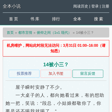
全本小说
阅读历史
|
登录
|
注册
首 页
书 库
排行
全本
搜 索
首页
都市言情
俯仰之间（1v1 现代）
14被小三？
机房维护，网站此时段无法访问：3月31日 01:00–16:00（请
知悉）
14被小三？
投票推荐
加入书签
留言反馈
屋子瞬时安静了不少。
一大桌子的人，都向她看过来，有的想助
她一把，笑说：“段总，小姑娘都敬你了，你
要是还不喝我就喝了。”