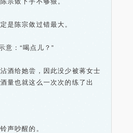
陈宗敛下手不够狠。
定是陈宗敛过错最大。
意：“喝点儿？”
沾酒给她尝，因此没少被蒋女士
的酒量也就这么一次次的练了出
铃声吵醒的。