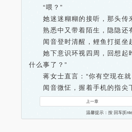
“喂？”
她迷迷糊糊的接听，那头传来蒋
熟悉中又带着陌生，隐隐还有
闻音登时清醒，鲤鱼打挺坐起
她下意识环视四周，回想起昨晚
什么事了？”
蒋女士直言：“你有空现在就
闻音微怔，握着手机的指尖下
上一章
温馨提示：按 回车[En