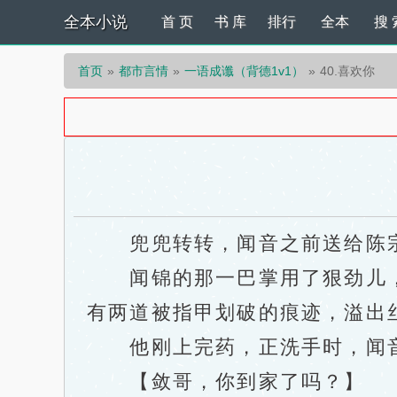
全本小说
首 页
书 库
排行
全本
搜 
首页
都市言情
一语成谶（背德1v1）
40.喜欢你
兜兜转转，闻音之前送给陈宗
闻锦的那一巴掌用了狠劲儿，
有两道被指甲划破的痕迹，溢出
他刚上完药，正洗手时，闻音
【敛哥，你到家了吗？】