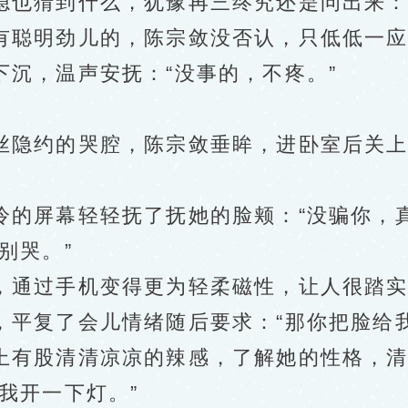
猜到什么，犹豫再三终究还是问出来：“
聪明劲儿的，陈宗敛没否认，只低低一应
，温声安抚：“没事的，不疼。”
隐约的哭腔，陈宗敛垂眸，进卧室后关上
屏幕轻轻抚了抚她的脸颊：“没骗你，真
别哭。”
通过手机变得更为轻柔磁性，让人很踏实
复了会儿情绪随后要求：“那你把脸给我
有股清清凉凉的辣感，了解她的性格，清
我开一下灯。”