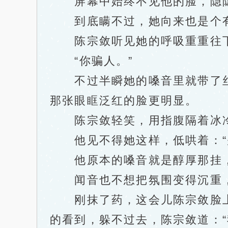
屏幕中始终不见他的脸，隐隐也
到底瞒不过，她向来也是个有
陈宗敛听见她的呼吸重重往下沉
“你骗人。”
不过半瞬她的嗓音里就带了丝
那张眼眶泛红的脸更明显。
陈宗敛轻笑，用指腹隔着冰冷的
他见不得她这样，低哄着：“
他原本的嗓音就是醇厚那挂，
闻音也不想把氛围变得沉重，平
刚抹了药，这会儿陈宗敛脸上
的看到，躲不过去，陈宗敛道：“