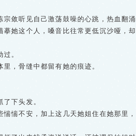
宗敛听见自己激荡鼓噪的心跳，热血翻涌
她这个人，嗓音比往常更低沉沙哑，却也
动过。
里，骨缝中都留有她的痕迹。
了下头发。
惴惴不安，加上这几天她姐住在她那里，