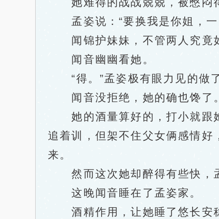
她难得的战战兢兢，被憋闷得
孟姿说：“要换我是你姐，一巴
闻锦护妹妹，不管两人究竟如
闻音幽幽看她。
“得。”孟姿极有眼力见的做了
闻音没拒绝，她的确也馋了
她的酒量算好的，打小就跟她
追着训，但架不住父女俩感情好
来。
然而这次她却醉得有些快，孟
这晚闻音睡在了孟姿家。
酒精作用，让她睡了悠长安稳