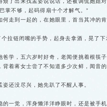
烦了出来找孟姿说说话，还被调侃她姐对
掌不够，起码得扇十个才解气。”
何走到一起的，在她眼里，首当其冲的肯
个拉链闭嘴的手势，起身去拿酒，晃了下示
。
爸学，五六岁时好奇，老闻便挑着根筷子
，背着蒋女士尝了不知道多少次鲜，闻音
姿还没尽兴，她先趴了不醒人事。
的一觉，浑身懒洋洋睁眼时，还是被手机