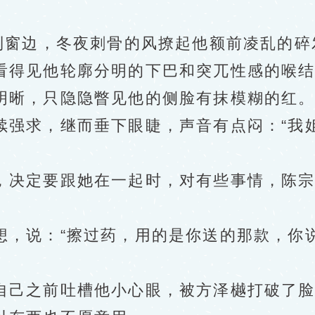
窗边，冬夜刺骨的风撩起他额前凌乱的碎
得见他轮廓分明的下巴和突兀性感的喉结
明晰，只隐隐瞥见他的侧脸有抹模糊的红
求，继而垂下眼睫，声音有点闷：“我姐
决定要跟她在一起时，对有些事情，陈宗
说：“擦过药，用的是你送的那款，你说
己之前吐槽他小心眼，被方泽樾打破了脸