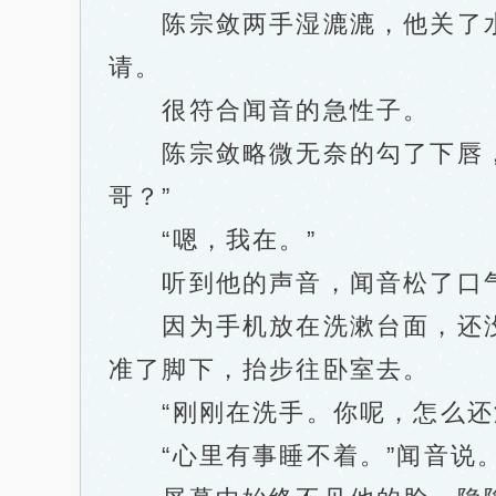
陈宗敛两手湿漉漉，他关了水
请。
很符合闻音的急性子。
陈宗敛略微无奈的勾了下唇，不
哥？”
“嗯，我在。”
听到他的声音，闻音松了口气，
因为手机放在洗漱台面，还没
准了脚下，抬步往卧室去。
“刚刚在洗手。你呢，怎么还没
“心里有事睡不着。”闻音说