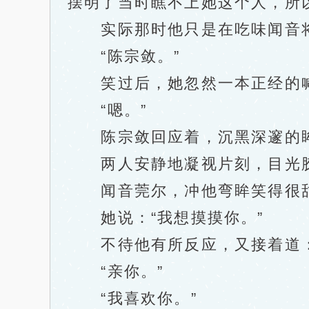
摆明了当时瞧不上她这个人，所
实际那时他只是在吃味闻音将
“陈宗敛。”
笑过后，她忽然一本正经的喊
“嗯。”
陈宗敛回应着，沉黑深邃的眸
两人安静地凝视片刻，目光胶
闻音莞尔，冲他弯眸笑得很
她说：“我想摸摸你。”
不待他有所反应，又接着道：
“亲你。”
“我喜欢你。”