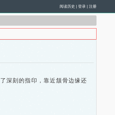
阅读历史
|
登录
|
注册
了深刻的指印，靠近颔骨边缘还