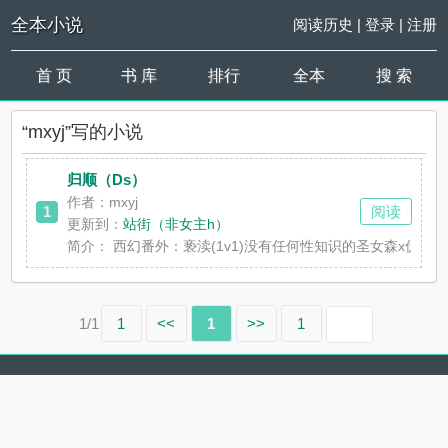
全本小说
阅读历史
|
登录
|
注册
首 页
书 库
排行
全本
搜 索
“mxyj”写的小说
归顺（Ds）
作者：mxyj
1
阅读
更新到：
站街（非女主h）
简介：
西幻番外：亵渎(1v1)没有任何性知识的圣女森x伪装神父的恶魔
1/1
1
<<
1
>>
1