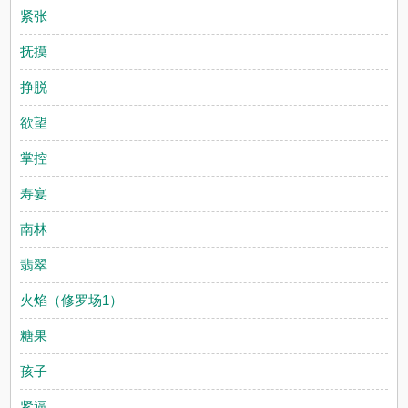
紧张
抚摸
挣脱
欲望
掌控
寿宴
南林
翡翠
火焰（修罗场1）
糖果
孩子
紧逼