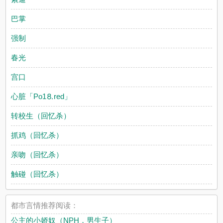
巴掌
强制
春光
宫口
心脏「Рo1⒏red」
转校生（回忆杀）
抓鸡（回忆杀）
亲吻（回忆杀）
触碰（回忆杀）
都市言情推荐阅读：
公主的小娇奴（NPH，男生子）