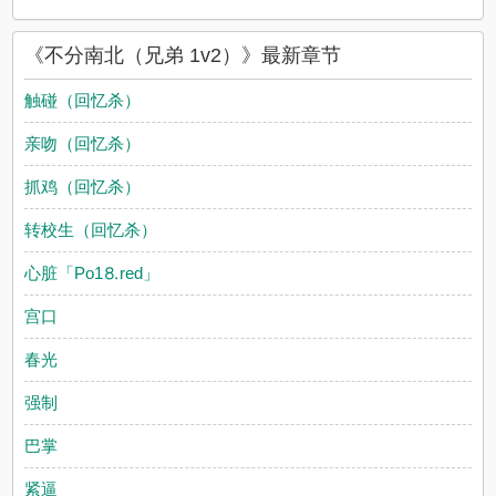
《不分南北（兄弟 1v2）》最新章节
触碰（回忆杀）
亲吻（回忆杀）
抓鸡（回忆杀）
转校生（回忆杀）
心脏「Рo1⒏red」
宫口
春光
强制
巴掌
紧逼