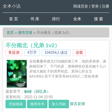
全本小说
阅读历史
|
登录
|
注册
首 页
书 库
排行
全本
搜 索
首页
都市言情
不分南北（兄弟 1v2）
不分南北（兄弟 1v2）
青提酒
4万字
104254人读过
连载
在程桑桑和谢北行结婚的第三年，他的亲弟弟，谢
南林回来了。不巧的是，谢南林恰好是在她十七八
岁搞大她肚子的渣男初恋。莫得心肝女主
&#10062;高干子第哥哥&#10062;二世祖弟弟
最新章节：
触碰（回忆杀）
更新时间：2022-11-04 22:55
留言反馈
开始阅读
推荐本书
加入书架