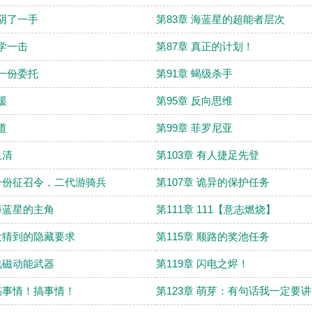
被阴了一手
第83章 海蓝星的超能者层次
哲学一击
第87章 真正的计划！
第一份委托
第91章 蝎级杀手
援
第95章 反向思维
道
第99章 菲罗尼亚
血清
第103章 有人捷足先登
 一份征召令，二代游骑兵
第107章 诡异的保护任务
 海蓝星的主角
第111章 111【意志燃烧】
 没猜到的隐藏要求
第115章 顺路的奖池任务
 电磁动能武器
第119章 闪电之烬！
 搞事情！搞事情！
第123章 萌芽：有句话我一定要