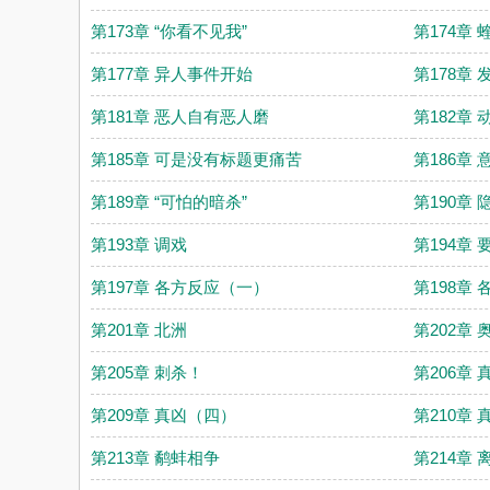
第173章 “你看不见我”
第174章
第177章 异人事件开始
第178章 
第181章 恶人自有恶人磨
第182章 
第185章 可是没有标题更痛苦
第186章
第189章 “可怕的暗杀”
第190章
第193章 调戏
第194章
第197章 各方反应（一）
第198章
第201章 北洲
第202章
第205章 刺杀！
第206章
第209章 真凶（四）
第210章
第213章 鹬蚌相争
第214章 