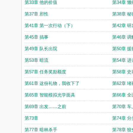
第33章 他的价值
第34章 
第37章 邪性
第38章 
第41章 第一次行动（下）
第42章 
第45章 搞事
第46章 调
第49章 队长出院
第50章 
第53章 暗流
第54章 
第57章 任务奖励额度
第58章 
第61章 这份礼物，我收下了
第62章 堵
第65章 智能模拟光学面具
第66章 
第69章 出发……之前
第70章 车
第73章
第74章 
第77章 暗林杀手
第78章 