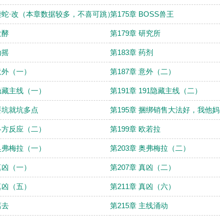
 蝰蛇·改（本章数据较多，不喜可跳）
第175章 BOSS兽王
发酵
第179章 研究所
动摇
第183章 药剂
 意外（一）
第187章 意外（二）
 隐藏主线（一）
第191章 191隐藏主线（二）
 要坑就坑多点
第195章 捆绑销售大法好，我他
 各方反应（二）
第199章 欧若拉
 奥弗梅拉（一）
第203章 奥弗梅拉（二）
 真凶（一）
第207章 真凶（二）
 真凶（五）
第211章 真凶（六）
离去
第215章 主线涌动