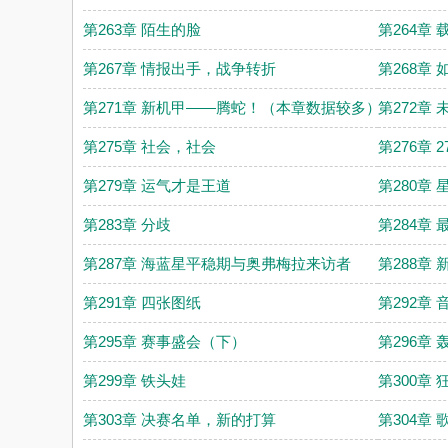
第263章 陌生的脸
第264章
第267章 情报出手，战争转折
第268章
第271章 新机甲——腾蛇！（本章数据较多）
第272章
第275章 社会，社会
第276章
第279章 运气才是王道
第280章
第283章 分歧
第284章
第287章 海蓝星平稳期与奥弗梅拉来访者
第288章
第291章 四张图纸
第292章
第295章 赛事盛会（下）
第296章 
第299章 铁头娃
第300章
第303章 决赛名单，新的打算
第304章