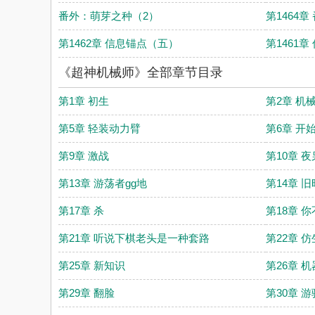
番外：萌芽之种（2）
第1464
第1462章 信息锚点（五）
第1461
《超神机械师》全部章节目录
第1章 初生
第2章 机
第5章 轻装动力臂
第6章 开
第9章 激战
第10章 夜
第13章 游荡者gg地
第14章 
第17章 杀
第18章 
第21章 听说下棋老头是一种套路
第22章 
第25章 新知识
第26章 
第29章 翻脸
第30章 