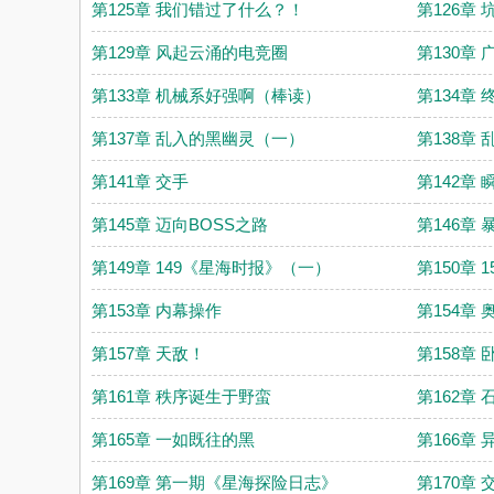
第125章 我们错过了什么？！
第126章
第129章 风起云涌的电竞圈
第130章
第133章 机械系好强啊（棒读）
第134章
第137章 乱入的黑幽灵（一）
第138章
第141章 交手
第142章
第145章 迈向BOSS之路
第146章 
第149章 149《星海时报》（一）
第150章
第153章 内幕操作
第154章
第157章 天敌！
第158章
第161章 秩序诞生于野蛮
第162章
第165章 一如既往的黑
第166章
第169章 第一期《星海探险日志》
第170章