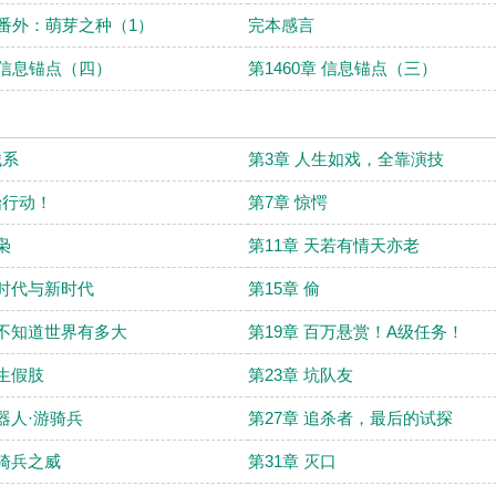
章 番外：萌芽之种（1）
完本感言
章 信息锚点（四）
第1460章 信息锚点（三）
械系
第3章 人生如戏，全靠演技
始行动！
第7章 惊愕
枭
第11章 天若有情天亦老
旧时代与新时代
第15章 偷
你不知道世界有多大
第19章 百万悬赏！A级任务！
仿生假肢
第23章 坑队友
机器人·游骑兵
第27章 追杀者，最后的试探
游骑兵之威
第31章 灭口