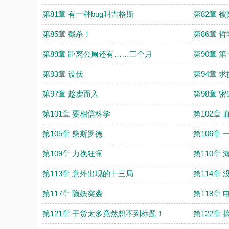
第81章 有一种bug叫吉格斯
第82章 
第85章 截杀！
第86章 
第89章 距离公厕还有……三个月
第90章 
第93章 设伏
第94章 求
第97章 趁虚而入
第98章 密
第101章 要相信科学
第102章 
第105章 柴斯罗德
第106章
第109章 力挽狂澜
第110章
第113章 意外出现的十三局
第114章
第117章 隐妖突袭
第118章
第121章 干货太多竟然想不到标题！
第122章