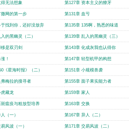
 坑得无法想象
第127章 资本主义的獠牙
 广撒网的第一步
第131章 血亏
 终于找到你，还好没放弃
第135章 135啊，熟悉的味道
 乱入的黑幽灵（二）
第139章 乱入的黑幽灵（三）
 瞬移是双刃剑
第143章 化成灰我也认得你
暴涨！
第147章 轻型机甲的构想
 150《星海时报》（二）
第151章 小规模兽袭
 奥弗梅拉的搜寻者
第155章 面子果实能力者
 卧虎藏龙
第159章 家人
 石斑瘟疫与粗放型培养
第163章 交换
 异人（一）
第167章 异人（二）
 交易风波（一）
第171章 交易风波（二）