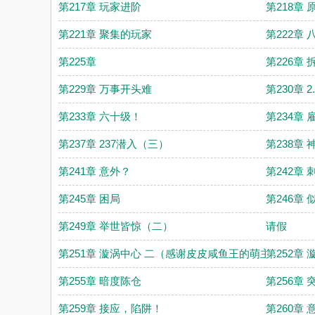
第217章 玩家进阶
第218章
第221章 聚集的玩家
第222章
第225章
第226章
第229章 万事开头难
第230章
第233章 六十级！
第234章
第237章 237潜入（三）
第238章
第241章 意外？
第242章
第245章 困局
第246章
第249章 举世皆惊（二）
请假
第251章 漩涡中心 二（感谢皮皮咸鱼王的萌主！）
第252章 
第255章 暗度陈仓
第256章
第259章 接应，陷阱！
第260章