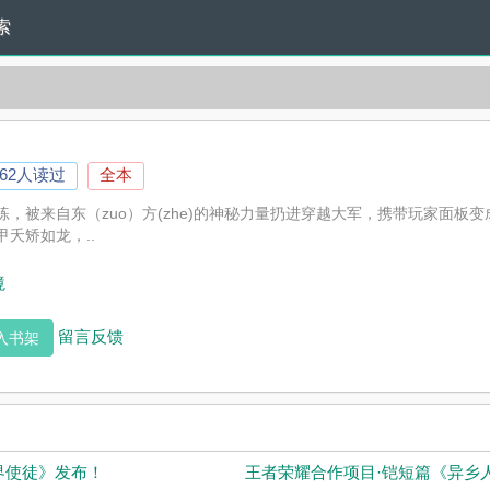
索
762人读过
全本
练，被来自东（zuo）方(zhe)的神秘力量扔进穿越大军，携带玩家面板
夭矫如龙，..
境
留言反馈
入书架
界使徒》发布！
王者荣耀合作项目·铠短篇《异乡