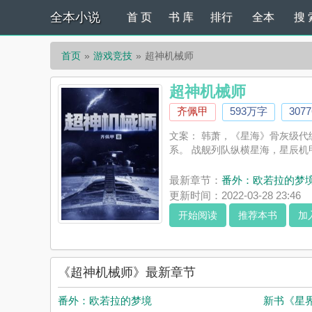
全本小说
首 页
书 库
排行
全本
搜 
首页
游戏竞技
超神机械师
超神机械师
齐佩甲
593万字
307
文案： 韩萧，《星海》骨灰级代
系。 战舰列队纵横星海，星辰机甲
最新章节：
番外：欧若拉的梦
更新时间：2022-03-28 23:46
开始阅读
推荐本书
加
《超神机械师》最新章节
番外：欧若拉的梦境
新书《星