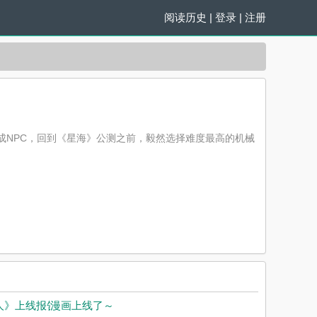
阅读历史
|
登录
|
注册
变成NPC，回到《星海》公测之前，毅然选择难度最高的机械
人》上线报告
漫画上线了～