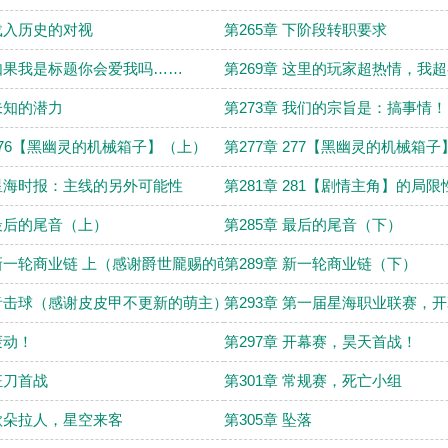
 载入历史的对视
第265章 下阶段转职要求
 如果我是标题你会爱我吗……
第269章 这里的玩家超热情，我
 未知的潜力
第273章 我们的宗旨是：搞事情
 276【黑幽灵的机械箱子】（上）
第277章 277【黑幽灵的机械箱
 星海时报：主线的另外可能性
第281章 281【剧情主角】的局限
 最后的尾音（上）
第285章 最后的尾音（下）
 新一轮商业链 上（感谢爵世龎赐的萌主！）
第289章 新一轮商业链（下）
 音击球（感谢皮皮甲不更新的萌主）
第293章 第一届星海职业联赛，
轰动！
第297章 开幕赛，昊天首战！
 狂刀首战
第301章 常规赛，死亡小组
 歌朵拉人，星空来客
第305章 坠落