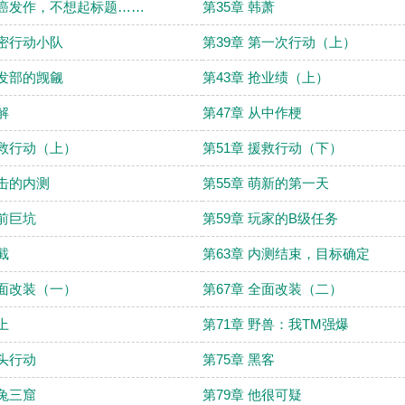
懒癌发作，不想起标题……
第35章 韩萧
秘密行动小队
第39章 第一次行动（上）
研发部的觊觎
第43章 抢业绩（上）
解
第47章 从中作梗
援救行动（上）
第51章 援救行动（下）
进击的内测
第55章 萌新的第一天
史前巨坑
第59章 玩家的B级任务
截
第63章 内测结束，目标确定
全面改装（一）
第67章 全面改装（二）
上
第71章 野兽：我TM强爆
分头行动
第75章 黑客
狡兔三窟
第79章 他很可疑