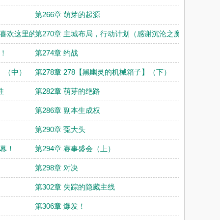
第266章 萌芽的起源
超喜欢这里的
第270章 主城布局，行动计划（感谢沉沦之魔的掌门打赏
！！
第274章 约战
子】（中）
第278章 278【黑幽灵的机械箱子】（下）
性
第282章 萌芽的绝路
第286章 副本生成权
第290章 冤大头
开幕！
第294章 赛事盛会（上）
第298章 对决
第302章 失踪的隐藏主线
第306章 爆发！