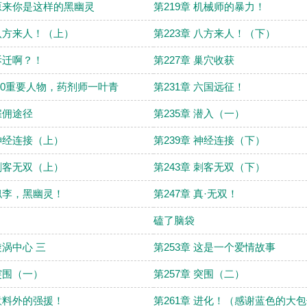
 原来你是这样的黑幽灵
第219章 机械师的暴力！
 八方来人！（上）
第223章 八方来人！（下）
 拆迁啊？！
第227章 巢穴收获
 2.0重要人物，药剂师一叶青
第231章 六国远征！
 雇佣途径
第235章 潜入（一）
 神经连接（上）
第239章 神经连接（下）
 刺客无双（上）
第243章 刺客无双（下）
 似李，黑幽灵！
第247章 真·无双！
磕了脑袋
漩涡中心 三
第253章 这是一个爱情故事
 突围（一）
第257章 突围（二）
 意料外的强援！
第261章 进化！（感谢蓝色的大