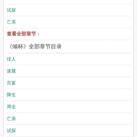
试探
亡亲
查看全部章节 ↓
《倾杯》全部章节目录
佳人
迷胧
宫宴
降生
周全
亡亲
试探