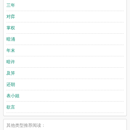
三年
对弈
掌权
暗涌
年末
暗许
及笄
还朝
表小姐
欲言
其他类型推荐阅读：