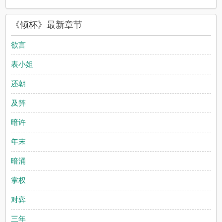
《倾杯》最新章节
欲言
表小姐
还朝
及笄
暗许
年末
暗涌
掌权
对弈
三年