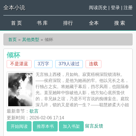
全本小说
阅读历史
|
登录
|
注册
首 页
书 库
排行
全本
搜 索
首页
其他类型
倾杯
倾杯
不是湛蓝
3万字
379人读过
连载
无言独上西楼，月如钩。寂寞梧桐深院锁清秋。
——侯府深院，是他为她画的牢。他以兄长之名，
行独占之实。将她藏于幕后，挡尽风雨，也阻隔春
光。直至她眸中惊破他人影，他方知心底所蛰伏
的，非兄妹之谊，乃是不可言说的痴缠妄念。庭院
深几许，锁的又是谁的一生？——聪慧娇柔大小姐
（妹）×清冷禁欲伪君子（哥）ps：虐恋情深/真骨/1v1/古言架空
最新章节：
欲言
更新时间：2026-02-06 17:14
留言反馈
开始阅读
推荐本书
加入书架