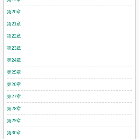
第20章
第21章
第22章
第23章
第24章
第25章
第26章
第27章
第28章
第29章
第30章