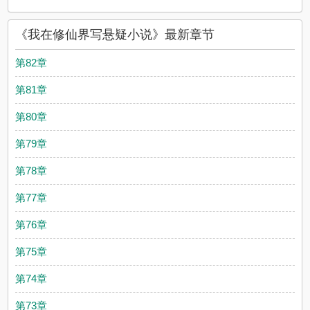
《我在修仙界写悬疑小说》最新章节
第82章
第81章
第80章
第79章
第78章
第77章
第76章
第75章
第74章
第73章