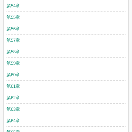
第54章
第55章
第56章
第57章
第58章
第59章
第60章
第61章
第62章
第63章
第64章