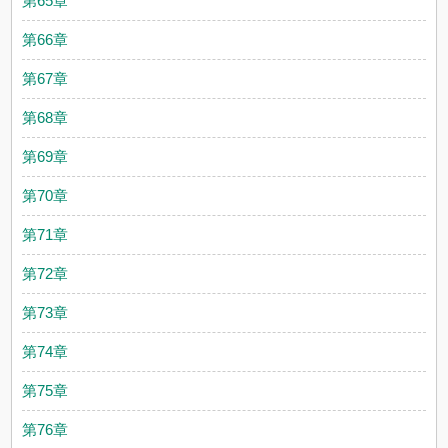
第65章
第66章
第67章
第68章
第69章
第70章
第71章
第72章
第73章
第74章
第75章
第76章