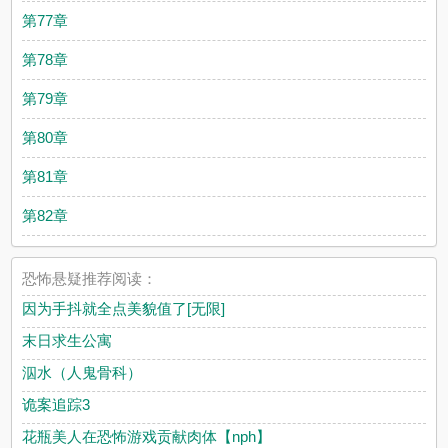
第77章
第78章
第79章
第80章
第81章
第82章
恐怖悬疑推荐阅读：
因为手抖就全点美貌值了[无限]
末日求生公寓
泅水（人鬼骨科）
诡案追踪3
花瓶美人在恐怖游戏贡献肉体【nph】