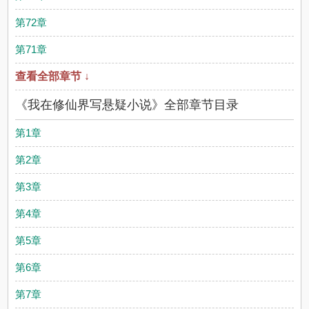
第72章
第71章
查看全部章节 ↓
《我在修仙界写悬疑小说》全部章节目录
第1章
第2章
第3章
第4章
第5章
第6章
第7章