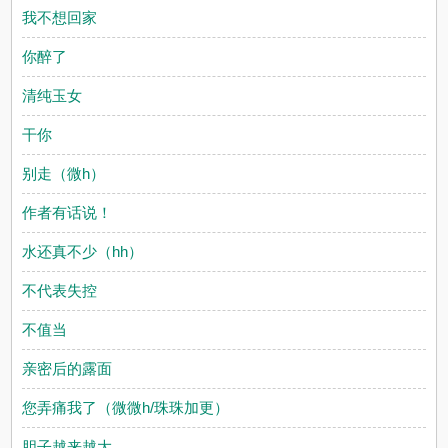
我不想回家
你醉了
清纯玉女
干你
别走（微h）
作者有话说！
水还真不少（hh）
不代表失控
不值当
亲密后的露面
您弄痛我了（微微h/珠珠加更）
胆子越来越大