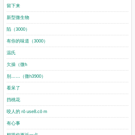
留下来
新型微生物
陷（3000）
有你的味道（3000）
温氏
欠操（微h
别……（微h3900）
看呆了
挡桃花
咬人的 rǒ use8.cǒ m
有心事
想跟你更近一点