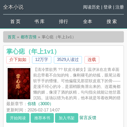
全本小说
阅读历史
|
登录
|
注册
首 页
书 库
排行
全本
搜 索
首页
都市言情
掌心痣（年上1v1）
掌心痣（年上1v1）
介下如如
12万字
3529人读过
连载
【清冷禁欲男 ?? 软皮冷媚女】温洢沫在左青卓面
前总带着不自知的纯，像刚褪毛的幼狐，眼尾沾着
软乎乎的懵懂。可他偏窥见那层软皮底下的骨——
是漫不经心的冷，是眉梢眼角泄出来的、连遮掩都
懒的媚，像浸了酒的妖精，勾勾指尖就能让他甘愿
沉陷。这场以猎为名的局，他本就是等着收网的猎
人，却没料想，从看见她掌心那粒朱砂痣起，自己早成了她的猎
最新章节：
你猜（3000）
物。标签：1v1/HE / 双C / 扮猪吃虎/年龄差作者文笔比较小白不
更新时间：2026-02-17 14:07
喜勿喷（玻璃心）
留言反馈
开始阅读
推荐本书
加入书架