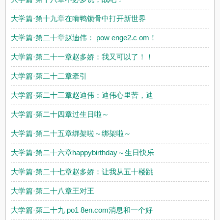
大学篇·第十九章在啃鸭锁骨中打开新世界
大学篇·第二十章赵迪伟： pow enge2.c om！
大学篇·第二十一章赵多娇：我又可以了！！
大学篇·第二十二章牵引
大学篇·第二十三章赵迪伟：迪伟心里苦，迪
大学篇·第二十四章过生日啦～
大学篇·第二十五章绑架啦～绑架啦～
大学篇·第二十六章happybirthday～生日快乐
大学篇·第二十七章赵多娇：让我从五十楼跳
大学篇·第二十八章王对王
大学篇·第二十九 po1 8en.com消息和一个好