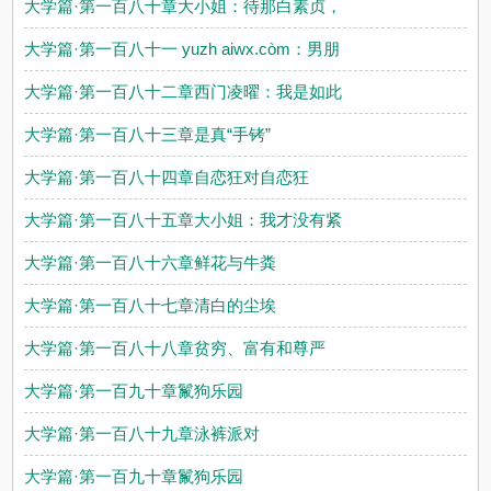
大学篇·第一百八十章大小姐：待那白素贞，
大学篇·第一百八十一 yuzh aiwx.còm：男朋
大学篇·第一百八十二章西门凌曜：我是如此
大学篇·第一百八十三章是真“手铐”
大学篇·第一百八十四章自恋狂对自恋狂
大学篇·第一百八十五章大小姐：我才没有紧
大学篇·第一百八十六章鲜花与牛粪
大学篇·第一百八十七章清白的尘埃
大学篇·第一百八十八章贫穷、富有和尊严
大学篇·第一百九十章鬣狗乐园
大学篇·第一百八十九章泳裤派对
大学篇·第一百九十章鬣狗乐园