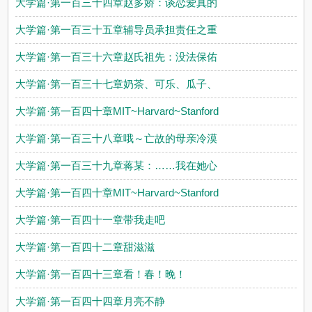
大学篇·第一百三十四章赵多娇：谈恋爱真的
大学篇·第一百三十五章辅导员承担责任之重
大学篇·第一百三十六章赵氏祖先：没法保佑
大学篇·第一百三十七章奶茶、可乐、瓜子、
大学篇·第一百四十章MIT~Harvard~Stanford
大学篇·第一百三十八章哦～亡故的母亲冷漠
大学篇·第一百三十九章蒋某：……我在她心
大学篇·第一百四十章MIT~Harvard~Stanford
大学篇·第一百四十一章带我走吧
大学篇·第一百四十二章甜滋滋
大学篇·第一百四十三章看！春！晚！
大学篇·第一百四十四章月亮不静