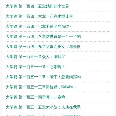
大学篇·第一百四十五章她们的小世界
大学篇·第一百四十六章一汪春水搅床单
大学篇·第一百四十七章姜是老的辣哟～
大学篇·第一百四十八章这世道是一半一半的
大学篇·第一百四十九章父母之爱女，愿去做
大学篇·第一百五十章众人：眼瞎了
大学篇·第一百五十一章：心累啊！
大学篇·第一百五十二章：陛下！您要雨露均
大学篇·第一百五十三章回旋镖，咻咻咻！
大学篇·第一百五十四章蒋……春晚！
大学篇·第一百五十五章大小姐：人质在我手