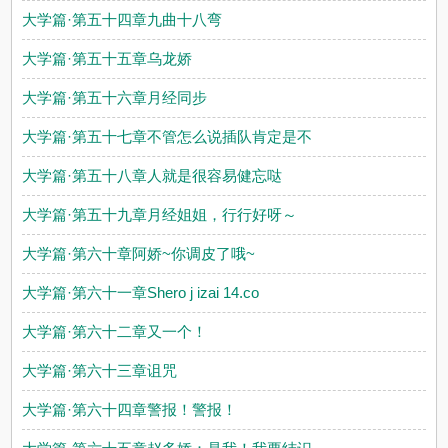
大学篇·第五十四章九曲十八弯
大学篇·第五十五章乌龙娇
大学篇·第五十六章月经同步
大学篇·第五十七章不管怎么说插队肯定是不
大学篇·第五十八章人就是很容易健忘哒
大学篇·第五十九章月经姐姐，行行好呀～
大学篇·第六十章阿娇~你调皮了哦~
大学篇·第六十一章Shero j izai 14.co
大学篇·第六十二章又一个！
大学篇·第六十三章诅咒
大学篇·第六十四章警报！警报！