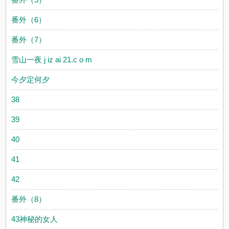
番外（6）
番外（7）
雪山一夜 j iz ai 21.c o m
今夕定何夕
38
39
40
41
42
番外（8）
43神秘的女人