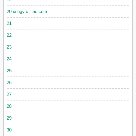
20 xi ngy u ji ao.co m
21
22
23
24
25
26
27
28
29
30