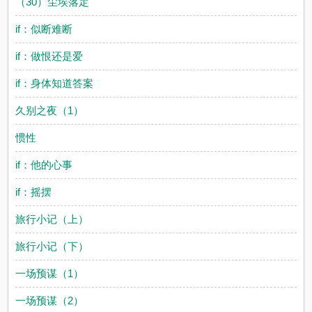
（30）尘埃落定
if：似断难断
if：做恨还是爱
if：身体知道答案
久别之夜（1）
惯性
if：他的心事
if：摇摆
旅行小记（上）
旅行小记（下）
一场预谋（1）
一场预谋（2）