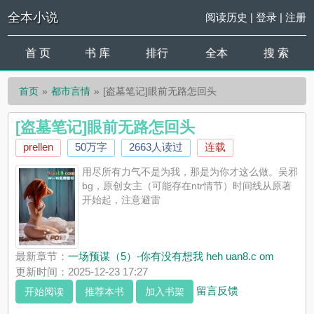
全本小说
阅读历史
|
登录
|
注册
首 页
书 库
排行
全本
搜 索
首页
都市言情
[盗墓笔记]眼前无路怎回头
[盗墓笔记]眼前无路怎回头
prellen
50万字
2663人读过
连载
用尽所有力气不是为我，那是为你才这么做。吴邪
bg，原创女主（可能存在ntr情节）时间线从原著
开始起，注意避雷
最新章节：
一场预谋（5）-你有没有想我 heh uan8.c om
更新时间：2025-12-23 17:27
留言反馈
开始阅读
推荐本书
加入书架